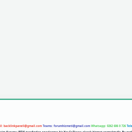
il:
backlinkpaneli@gmail.com
Teams:
forumhizmeti@gmail.com
Whatsapp: 0262 606 0 726
Tel