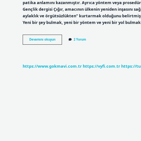
patika anlamını kazanmıştır. Ayrıca yöntem veya prosedür 
Gençlik dergisi Çığır, amacının ülkenin yeniden inşasını sa
aylaklık ve örgütsüzlükten” kurtarmak olduğunu belirtmişt
Yeni bir şey bulmak, yeni bir yöntem ve yeni bir yol bulmak
Açtığı
Devamını okuyun
2 Yorum
Çığırdan
Yürümek
Ne
Demek
https://www.gokmavi.com.tr
https://vyfi.com.tr
https://t