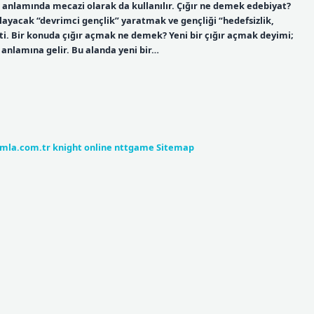
anlamında mecazi olarak da kullanılır. Çığır ne demek edebiyat?
ğlayacak “devrimci gençlik” yaratmak ve gençliği “hedefsizlik,
i. Bir konuda çığır açmak ne demek? Yeni bir çığır açmak deyimi;
 anlamına gelir. Bu alanda yeni bir…
umla.com.tr
knight online
nttgame
Sitemap