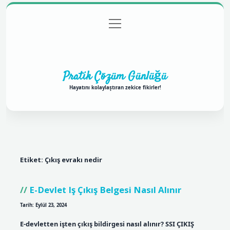
menüyü
Anasayfa
Gizlilik Politikası
Yasal Uyarı
aç
Hakkımızda
Pratik Çözüm Günlüğü
Hayatını kolaylaştıran zekice fikirler!
Etiket:
Çıkış evrakı nedir
E-Devlet Iş Çıkış Belgesi Nasıl Alınır
Tarih: Eylül 23, 2024
E-devletten işten çıkış bildirgesi nasıl alınır? SSI ÇIKIŞ