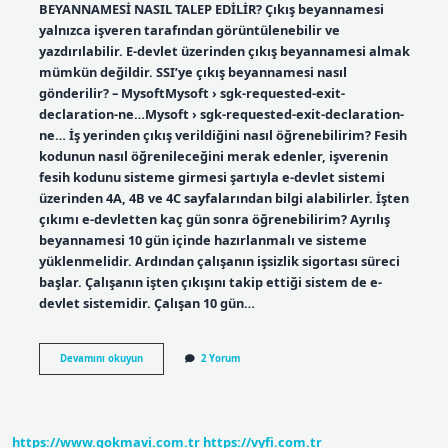
BEYANNAMESİ NASIL TALEP EDİLİR? Çıkış beyannamesi
yalnızca işveren tarafından görüntülenebilir ve
yazdırılabilir. E-devlet üzerinden çıkış beyannamesi almak
mümkün değildir. SSI’ye çıkış beyannamesi nasıl
gönderilir? – MysoftMysoft › sgk-requested-exit-
declaration-ne…Mysoft › sgk-requested-exit-declaration-
ne… İş yerinden çıkış verildiğini nasıl öğrenebilirim? Fesih
kodunun nasıl öğrenileceğini merak edenler, işverenin
fesih kodunu sisteme girmesi şartıyla e-devlet sistemi
üzerinden 4A, 4B ve 4C sayfalarından bilgi alabilirler. İşten
çıkımı e-devletten kaç gün sonra öğrenebilirim? Ayrılış
beyannamesi 10 gün içinde hazırlanmalı ve sisteme
yüklenmelidir. Ardından çalışanın işsizlik sigortası süreci
başlar. Çalışanın işten çıkışını takip ettiği sistem de e-
devlet sistemidir. Çalışan 10 gün…
E-
Devamını okuyun
2 Yorum
Devlet
Iş
Çıkış
Belgesi
Nasıl
https://www.gokmavi.com.tr
https://vyfi.com.tr
Alınır