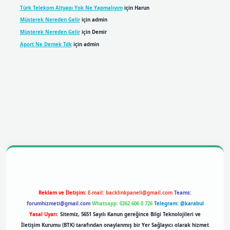
Türk Telekom Altyapı Yok Ne Yapmalıyım
için
Harun
Müşterek Nereden Gelir
için
admin
Müşterek Nereden Gelir
için
Demir
Aport Ne Demek Tdk
için
admin
bil giriş
betexpergiris.casino
betexper giriş
Reklam ve İletişim:
E-mail:
backlinkpaneli@gmail.com
Teams:
forumhizmeti@gmail.com
Whatsapp: 0262 606 0 726
Telegram: @karabul
Yasal Uyarı:
Sitemiz, 5651 Sayılı Kanun gereğince Bilgi Teknolojileri ve
İletişim Kurumu (BTK) tarafından onaylanmış bir Yer Sağlayıcı olarak hizmet