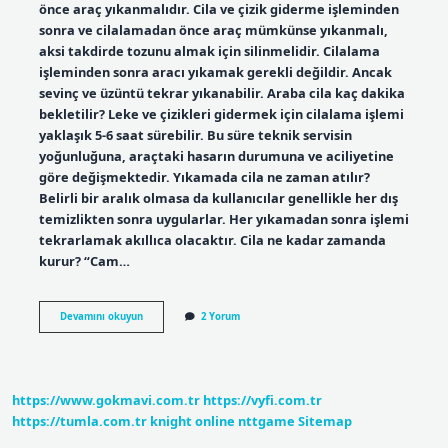
önce araç yıkanmalıdır. Cila ve çizik giderme işleminden
sonra ve cilalamadan önce araç mümkünse yıkanmalı,
aksi takdirde tozunu almak için silinmelidir. Cilalama
işleminden sonra aracı yıkamak gerekli değildir. Ancak
sevinç ve üzüntü tekrar yıkanabilir. Araba cila kaç dakika
bekletilir? Leke ve çizikleri gidermek için cilalama işlemi
yaklaşık 5-6 saat sürebilir. Bu süre teknik servisin
yoğunluğuna, araçtaki hasarın durumuna ve aciliyetine
göre değişmektedir. Yıkamada cila ne zaman atılır?
Belirli bir aralık olmasa da kullanıcılar genellikle her dış
temizlikten sonra uygularlar. Her yıkamadan sonra işlemi
tekrarlamak akıllıca olacaktır. Cila ne kadar zamanda
kurur? “Cam…
Cila
Devamını okuyun
2 Yorum
Çektikten
Sonra
Yıkanır
Mı
https://www.gokmavi.com.tr
https://vyfi.com.tr
https://tumla.com.tr
knight online
nttgame
Sitemap