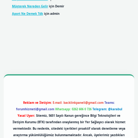
Müşterek Nereden Gelir
için
Demir
Aport Ne Demek Tdk
için
admin
bil giriş
betexpergiris.casino
betexper giriş
Reklam ve İletişim:
E-mail:
backlinkpaneli@gmail.com
Teams:
forumhizmeti@gmail.com
Whatsapp: 0262 606 0 726
Telegram: @karabul
Yasal Uyarı:
Sitemiz, 5651 Sayılı Kanun gereğince Bilgi Teknolojileri ve
İletişim Kurumu (BTK) tarafından onaylanmış bir Yer Sağlayıcı olarak hizmet
vermektedir. Bu nedenle, sitedeki içerikleri proaktif olarak denetleme veya
araştırma yükümlülüğümüz bulunmamaktadır. Ancak, üyelerimiz yazdıkları