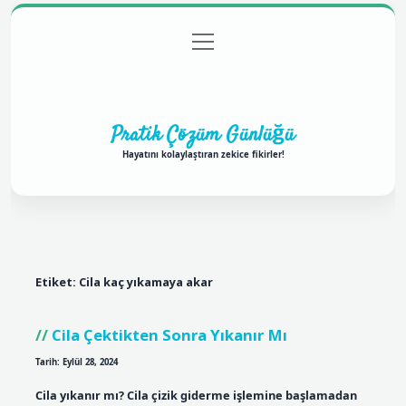
menüyü
Anasayfa
Gizlilik Politikası
Yasal Uyarı
aç
Hakkımızda
Pratik Çözüm Günlüğü
Hayatını kolaylaştıran zekice fikirler!
Etiket:
Cila kaç yıkamaya akar
Cila Çektikten Sonra Yıkanır Mı
Tarih: Eylül 28, 2024
Cila yıkanır mı? Cila çizik giderme işlemine başlamadan