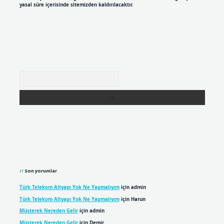
yasal süre içerisinde sitemizden kaldırılacaktır.
Arama
Son yorumlar
Türk Telekom Altyapı Yok Ne Yapmalıyım
için
admin
Türk Telekom Altyapı Yok Ne Yapmalıyım
için
Harun
Müşterek Nereden Gelir
için
admin
Müşterek Nereden Gelir
için
Demir