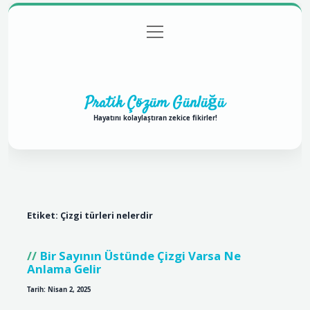
menüyü
Anasayfa
Gizlilik Politikası
Yasal Uyarı
aç
Hakkımızda
Pratik Çözüm Günlüğü
Hayatını kolaylaştıran zekice fikirler!
Etiket:
Çizgi türleri nelerdir
Bir Sayının Üstünde Çizgi Varsa Ne
Anlama Gelir
Tarih: Nisan 2, 2025