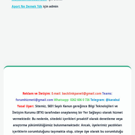
Aport Ne Demek Tdk
için
admin
obil giriş
betexpergiris.casino
betexper giriş
Reklam ve İletişim:
E-mail:
backlinkpaneli@gmail.com
Teams:
forumhizmeti@gmail.com
Whatsapp: 0262 606 0 726
Telegram: @karabul
Yasal Uyarı:
Sitemiz, 5651 Sayılı Kanun gereğince Bilgi Teknolojileri ve
İletişim Kurumu (BTK) tarafından onaylanmış bir Yer Sağlayıcı olarak hizmet
vermektedir. Bu nedenle, sitedeki içerikleri proaktif olarak denetleme veya
araştırma yükümlülüğümüz bulunmamaktadır. Ancak, üyelerimiz yazdıkları
içeriklerin sorumluluğunu taşımakta olup, siteye üye olarak bu sorumluluğu