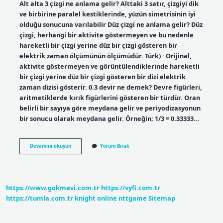
Alt alta 3 çizgi ne anlama gelir? Alttaki 3 satır, çizgiyi dik
ve birbirine paralel kestiklerinde, yüzün simetrisinin iyi
olduğu sonucuna varılabilir Düz çizgi ne anlama gelir? Düz
çizgi, herhangi bir aktivite göstermeyen ve bu nedenle
hareketli bir çizgi yerine düz bir çizgi gösteren bir
elektrik zaman ölçümünün ölçümüdür. Türk) · Orijinal,
aktivite göstermeyen ve görüntülendiklerinde hareketli
bir çizgi yerine düz bir çizgi gösteren bir dizi elektrik
zaman dizisi gösterir. 0.3 devir ne demek? Devre figürleri,
aritmetiklerde kırık figürlerini gösteren bir türdür. Oran
belirli bir sayıya göre meydana gelir ve periyodizasyonun
bir sonucu olarak meydana gelir. Örneğin; 1/3 = 0.33333…
Bir
Devamını okuyun
Yorum Bırak
Sayının
Üstünde
Çizgi
Varsa
Ne
https://www.gokmavi.com.tr
https://vyfi.com.tr
Anlama
Gelir
https://tumla.com.tr
knight online
nttgame
Sitemap