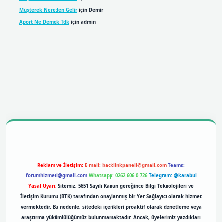
Müşterek Nereden Gelir
için
Demir
Aport Ne Demek Tdk
için
admin
bil giriş
betexpergiris.casino
betexper giriş
Reklam ve İletişim:
E-mail:
backlinkpaneli@gmail.com
Teams:
forumhizmeti@gmail.com
Whatsapp: 0262 606 0 726
Telegram: @karabul
Yasal Uyarı:
Sitemiz, 5651 Sayılı Kanun gereğince Bilgi Teknolojileri ve
İletişim Kurumu (BTK) tarafından onaylanmış bir Yer Sağlayıcı olarak hizmet
vermektedir. Bu nedenle, sitedeki içerikleri proaktif olarak denetleme veya
araştırma yükümlülüğümüz bulunmamaktadır. Ancak, üyelerimiz yazdıkları