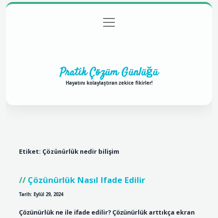
menüyü
Anasayfa
Gizlilik Politikası
Yasal Uyarı
aç
Hakkımızda
Pratik Çözüm Günlüğü
Hayatını kolaylaştıran zekice fikirler!
Etiket:
Çözünürlük nedir bilişim
Çözünürlük Nasıl Ifade Edilir
Tarih: Eylül 29, 2024
Çözünürlük ne ile ifade edilir? Çözünürlük arttıkça ekran