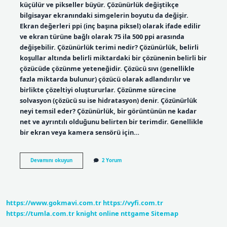
küçülür ve pikseller büyür. Çözünürlük değiştikçe
bilgisayar ekranındaki simgelerin boyutu da değişir.
Ekran değerleri ppi (inç başına piksel) olarak ifade edilir
ve ekran türüne bağlı olarak 75 ila 500 ppi arasında
değişebilir. Çözünürlük terimi nedir? Çözünürlük, belirli
koşullar altında belirli miktardaki bir çözünenin belirli bir
çözücüde çözünme yeteneğidir. Çözücü sıvı (genellikle
fazla miktarda bulunur) çözücü olarak adlandırılır ve
birlikte çözeltiyi oluştururlar. Çözünme sürecine
solvasyon (çözücü su ise hidratasyon) denir. Çözünürlük
neyi temsil eder? Çözünürlük, bir görüntünün ne kadar
net ve ayrıntılı olduğunu belirten bir terimdir. Genellikle
bir ekran veya kamera sensörü için…
Çözünürlük
Devamını okuyun
2 Yorum
Nasıl
Ifade
Edilir
https://www.gokmavi.com.tr
https://vyfi.com.tr
https://tumla.com.tr
knight online
nttgame
Sitemap