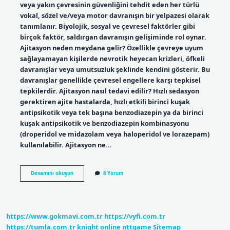
veya yakın çevresinin güvenliğini tehdit eden her türlü
vokal, sözel ve/veya motor davranışın bir yelpazesi olarak
tanımlanır. Biyolojik, sosyal ve çevresel faktörler gibi
birçok faktör, saldırgan davranışın gelişiminde rol oynar.
Ajitasyon neden meydana gelir? Özellikle çevreye uyum
sağlayamayan kişilerde nevrotik heyecan krizleri, öfkeli
davranışlar veya umutsuzluk şeklinde kendini gösterir. Bu
davranışlar genellikle çevresel engellere karşı tepkisel
tepkilerdir. Ajitasyon nasıl tedavi edilir? Hızlı sedasyon
gerektiren ajite hastalarda, hızlı etkili birinci kuşak
antipsikotik veya tek başına benzodiazepin ya da birinci
kuşak antipsikotik ve benzodiazepin kombinasyonu
(droperidol ve midazolam veya haloperidol ve lorazepam)
kullanılabilir. Ajitasyon ne…
Ajitasyon
Devamını okuyun
8 Yorum
Yaşlılarda
Ne
Demek
https://www.gokmavi.com.tr
https://vyfi.com.tr
https://tumla.com.tr
knight online
nttgame
Sitemap