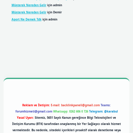
Müşterek Nereden Gelir
için
admin
Müşterek Nereden Gelir
için
Demir
Aport Ne Demek Tdk
için
admin
bil giriş
betexpergiris.casino
betexper giriş
Reklam ve İletişim:
E-mail:
backlinkpaneli@gmail.com
Teams:
forumhizmeti@gmail.com
Whatsapp: 0262 606 0 726
Telegram: @karabul
Yasal Uyarı:
Sitemiz, 5651 Sayılı Kanun gereğince Bilgi Teknolojileri ve
İletişim Kurumu (BTK) tarafından onaylanmış bir Yer Sağlayıcı olarak hizmet
vermektedir. Bu nedenle, sitedeki içerikleri proaktif olarak denetleme veya