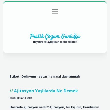
menüyü
Anasayfa
Gizlilik Politikası
Yasal Uyarı
aç
Hakkımızda
Pratik Çözüm Günlüğü
Hayatını kolaylaştıran zekice fikirler!
Etiket:
Deliryum hastasına nasıl davranmalı
Ajitasyon Yaşlılarda Ne Demek
Tarih: Ekim 13, 2024
Hastada ajitasyon nedir? Ajitasyon, bir kişinin, kendisinin