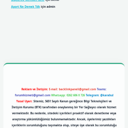
Aport Ne Demek Tdk
için
admin
obil giriş
betexpergiris.casino
betexper giriş
Reklam ve İletişim:
E-mail:
backlinkpaneli@gmail.com
Teams:
forumhizmeti@gmail.com
Whatsapp: 0262 606 0 726
Telegram: @karabul
Yasal Uyarı:
Sitemiz, 5651 Sayılı Kanun gereğince Bilgi Teknolojileri ve
İletişim Kurumu (BTK) tarafından onaylanmış bir Yer Sağlayıcı olarak hizmet
vermektedir. Bu nedenle, sitedeki içerikleri proaktif olarak denetleme veya
araştırma yükümlülüğümüz bulunmamaktadır. Ancak, üyelerimiz yazdıkları
içeriklerin sorumluluğunu taşımakta olup, siteye üye olarak bu sorumluluğu