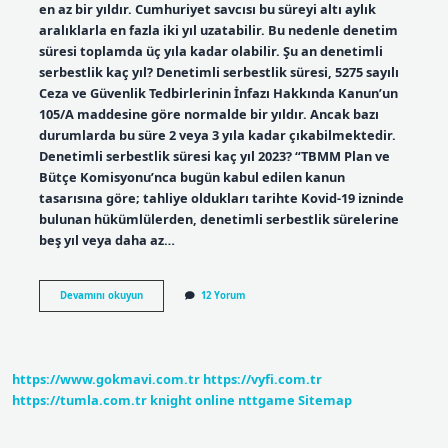
en az bir yıldır. Cumhuriyet savcısı bu süreyi altı aylık
aralıklarla en fazla iki yıl uzatabilir. Bu nedenle denetim
süresi toplamda üç yıla kadar olabilir. Şu an denetimli
serbestlik kaç yıl? Denetimli serbestlik süresi, 5275 sayılı
Ceza ve Güvenlik Tedbirlerinin İnfazı Hakkında Kanun’un
105/A maddesine göre normalde bir yıldır. Ancak bazı
durumlarda bu süre 2 veya 3 yıla kadar çıkabilmektedir.
Denetimli serbestlik süresi kaç yıl 2023? “TBMM Plan ve
Bütçe Komisyonu’nca bugün kabul edilen kanun
tasarısına göre; tahliye oldukları tarihte Kovid-19 izninde
bulunan hükümlülerden, denetimli serbestlik sürelerine
beş yıl veya daha az…
2023
Devamını okuyun
12 Yorum
Denetimli
Serbestlik
Kaç
Yıl
https://www.gokmavi.com.tr
https://vyfi.com.tr
https://tumla.com.tr
knight online
nttgame
Sitemap