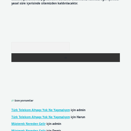
yasal süre içerisinde sitemizden kaldırılacaktır.
Arama
Son yorumlar
Türk Telekom Altyapı Yok Ne Yapmalıyım
için
admin
Türk Telekom Altyapı Yok Ne Yapmalıyım
için
Harun
Müşterek Nereden Gelir
için
admin
Müşterek Nereden Gelir
için
Demir