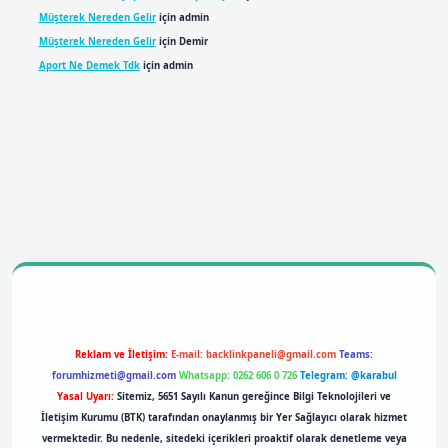
Müşterek Nereden Gelir
için
admin
Müşterek Nereden Gelir
için
Demir
Aport Ne Demek Tdk
için
admin
obil giriş
betexpergiris.casino
betexper giriş
Reklam ve İletişim:
E-mail:
backlinkpaneli@gmail.com
Teams:
forumhizmeti@gmail.com
Whatsapp: 0262 606 0 726
Telegram: @karabul
Yasal Uyarı:
Sitemiz, 5651 Sayılı Kanun gereğince Bilgi Teknolojileri ve
İletişim Kurumu (BTK) tarafından onaylanmış bir Yer Sağlayıcı olarak hizmet
vermektedir. Bu nedenle, sitedeki içerikleri proaktif olarak denetleme veya