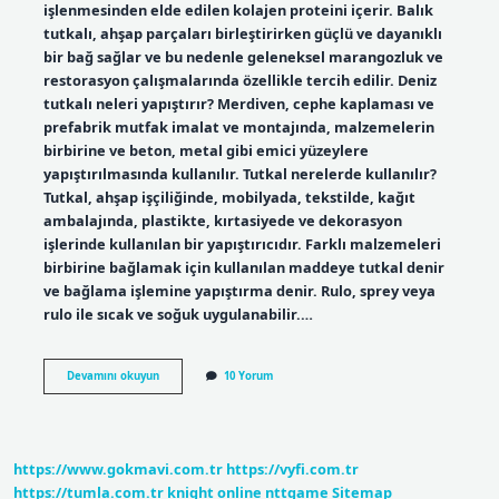
işlenmesinden elde edilen kolajen proteini içerir. Balık
tutkalı, ahşap parçaları birleştirirken güçlü ve dayanıklı
bir bağ sağlar ve bu nedenle geleneksel marangozluk ve
restorasyon çalışmalarında özellikle tercih edilir. Deniz
tutkalı neleri yapıştırır? Merdiven, cephe kaplaması ve
prefabrik mutfak imalat ve montajında, malzemelerin
birbirine ve beton, metal gibi emici yüzeylere
yapıştırılmasında kullanılır. Tutkal nerelerde kullanılır?
Tutkal, ahşap işçiliğinde, mobilyada, tekstilde, kağıt
ambalajında, plastikte, kırtasiyede ve dekorasyon
işlerinde kullanılan bir yapıştırıcıdır. Farklı malzemeleri
birbirine bağlamak için kullanılan maddeye tutkal denir
ve bağlama işlemine yapıştırma denir. Rulo, sprey veya
rulo ile sıcak ve soğuk uygulanabilir.…
Balık
Devamını okuyun
10 Yorum
Tutkalı
Ne
Ise
Yarar
https://www.gokmavi.com.tr
https://vyfi.com.tr
https://tumla.com.tr
knight online
nttgame
Sitemap