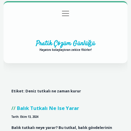
menüyü
Anasayfa
Gizlilik Politikası
Yasal Uyarı
aç
Hakkımızda
Pratik Çözüm Günlüğü
Hayatını kolaylaştıran zekice fikirler!
Etiket:
Deniz tutkalı ne zaman kurur
Balık Tutkalı Ne Ise Yarar
Tarih: Ekim 13, 2024
Balık tutkalı neye yarar? Bu tutkal, balık gövdelerinin