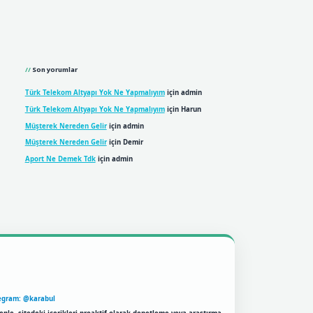
Son yorumlar
Türk Telekom Altyapı Yok Ne Yapmalıyım
için
admin
Türk Telekom Altyapı Yok Ne Yapmalıyım
için
Harun
Müşterek Nereden Gelir
için
admin
Müşterek Nereden Gelir
için
Demir
Aport Ne Demek Tdk
için
admin
egram: @karabul