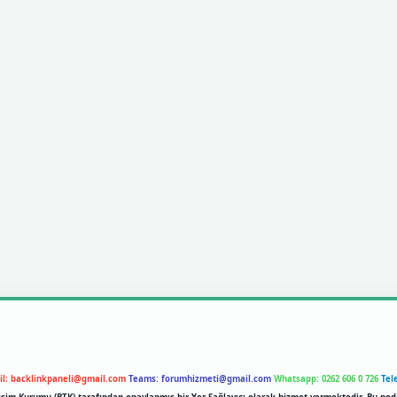
il:
backlinkpaneli@gmail.com
Teams:
forumhizmeti@gmail.com
Whatsapp: 0262 606 0 726
Tel