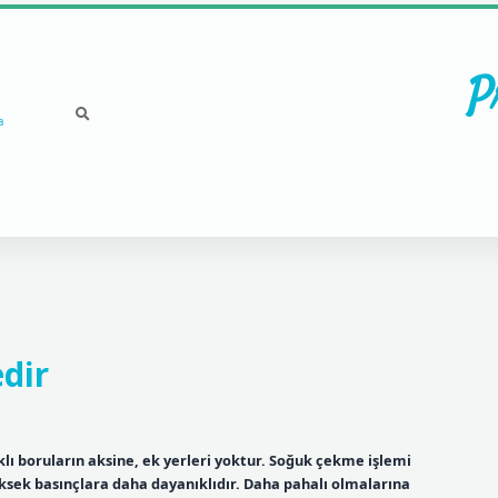
P
a
dir
klı boruların aksine, ek yerleri yoktur. Soğuk çekme işlemi
üksek basınçlara daha dayanıklıdır. Daha pahalı olmalarına