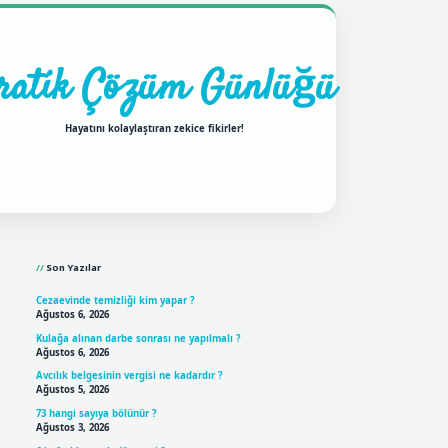
ratik Çözüm Günlüğü
Hayatını kolaylaştıran zekice fikirler!
Sidebar
ilbet mobil giriş
betexpergir
Son Yazılar
Cezaevinde temizliği kim yapar ?
Ağustos 6, 2026
Kulağa alınan darbe sonrası ne yapılmalı ?
Ağustos 6, 2026
Avcılık belgesinin vergisi ne kadardır ?
Ağustos 5, 2026
73 hangi sayıya bölünür ?
Ağustos 3, 2026