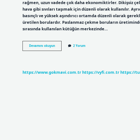
rağmen, uzun vadede çok daha ekonomiktirler. Dikişsiz çelik 
hava gibi sıvıları taşımak için düzenli olarak kullanılır. Ayr
basınçlı ve yüksek aşındırıcı ortamda düzenli olarak ger
üretilen borulardır. Paslanmaz çekme boruların üretiminde
sırasında kullanılan kütüğün merkezinde…
Dikişsiz
Devamını okuyun
2 Yorum
Çekme
Boru
Nedir
https://www.gokmavi.com.tr
https://vyfi.com.tr
https://t