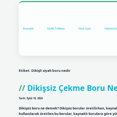
Anasayfa
Gizlilik Politikası
Yasal Uyarı
Hakkımızd
Etiket:
Dikişli siyah boru nedir
Dikişsiz Çekme Boru Ne
Tarih: Eylül 19, 2024
Dikişsiz boru ne demek? Dikişsiz borular üretilirken, kayna
kullanılarak üretilen bu borular, kaynaklı borulara göre y