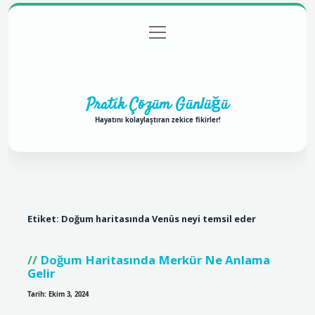
menüyü
Anasayfa
Gizlilik Politikası
Yasal Uyarı
aç
Hakkımızda
Pratik Çözüm Günlüğü
Hayatını kolaylaştıran zekice fikirler!
Etiket:
Doğum haritasında Venüs neyi temsil eder
Doğum Haritasında Merkür Ne Anlama
Gelir
Tarih: Ekim 3, 2024