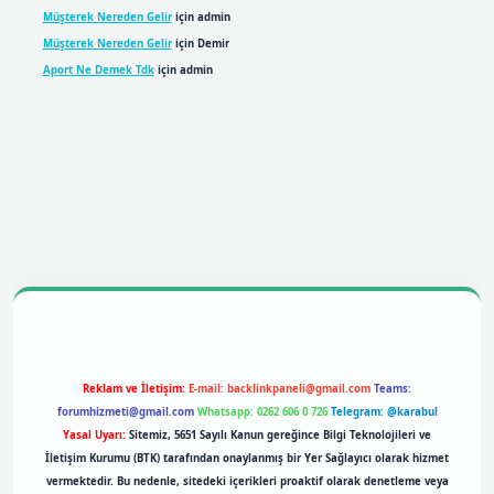
Müşterek Nereden Gelir
için
admin
Müşterek Nereden Gelir
için
Demir
Aport Ne Demek Tdk
için
admin
bil giriş
betexpergiris.casino
betexper giriş
Reklam ve İletişim:
E-mail:
backlinkpaneli@gmail.com
Teams:
forumhizmeti@gmail.com
Whatsapp: 0262 606 0 726
Telegram: @karabul
Yasal Uyarı:
Sitemiz, 5651 Sayılı Kanun gereğince Bilgi Teknolojileri ve
İletişim Kurumu (BTK) tarafından onaylanmış bir Yer Sağlayıcı olarak hizmet
vermektedir. Bu nedenle, sitedeki içerikleri proaktif olarak denetleme veya