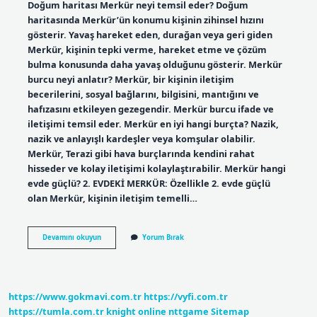
Doğum haritası Merkür neyi temsil eder? Doğum
haritasında Merkür’ün konumu kişinin zihinsel hızını
gösterir. Yavaş hareket eden, durağan veya geri giden
Merkür, kişinin tepki verme, hareket etme ve çözüm
bulma konusunda daha yavaş olduğunu gösterir. Merkür
burcu neyi anlatır? Merkür, bir kişinin iletişim
becerilerini, sosyal bağlarını, bilgisini, mantığını ve
hafızasını etkileyen gezegendir. Merkür burcu ifade ve
iletişimi temsil eder. Merkür en iyi hangi burçta? Nazik,
nazik ve anlayışlı kardeşler veya komşular olabilir.
Merkür, Terazi gibi hava burçlarında kendini rahat
hisseder ve kolay iletişimi kolaylaştırabilir. Merkür hangi
evde güçlü? 2. EVDEKİ MERKÜR: Özellikle 2. evde güçlü
olan Merkür, kişinin iletişim temelli…
Doğum
Devamını okuyun
Yorum Bırak
Haritasında
Merkür
Ne
Anlama
Gelir
https://www.gokmavi.com.tr
https://vyfi.com.tr
https://tumla.com.tr
knight online
nttgame
Sitemap