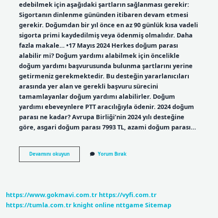
edebilmek için aşağıdaki şartların sağlanması gerekir:
Sigortanın dinlenme gününden itibaren devam etmesi
gerekir. Doğumdan bir yıl önce en az 90 günlük kısa vadeli
sigorta primi kaydedilmiş veya ödenmiş olmalıdır. Daha
fazla makale… •17 Mayıs 2024 Herkes doğum parası
alabilir mi? Doğum yardımı alabilmek için öncelikle
doğum yardımı başvurusunda bulunma şartlarını yerine
getirmeniz gerekmektedir. Bu desteğin yararlanıcıları
arasında yer alan ve gerekli başvuru sürecini
tamamlayanlar doğum yardımı alabilirler. Doğum
yardımı ebeveynlere PTT aracılığıyla ödenir. 2024 doğum
parası ne kadar? Avrupa Birliği’nin 2024 yılı desteğine
göre, asgari doğum parası 7993 TL, azami doğum parası…
Doğum
Devamını okuyun
Yorum Bırak
Parası
Herkes
Alır
Mı
https://www.gokmavi.com.tr
https://vyfi.com.tr
https://tumla.com.tr
knight online
nttgame
Sitemap