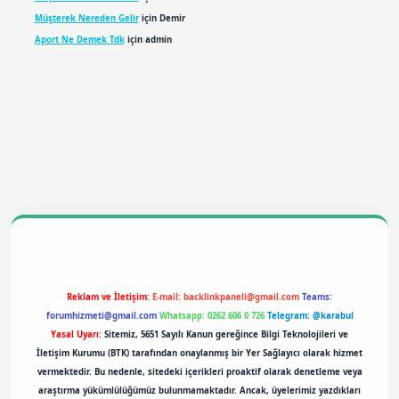
Müşterek Nereden Gelir
için
Demir
Aport Ne Demek Tdk
için
admin
lbet mobil giriş
betexpergiris.casino
betexper giriş
Reklam ve İletişim:
E-mail:
backlinkpaneli@gmail.com
Teams:
forumhizmeti@gmail.com
Whatsapp: 0262 606 0 726
Telegram: @karabul
Yasal Uyarı:
Sitemiz, 5651 Sayılı Kanun gereğince Bilgi Teknolojileri ve
İletişim Kurumu (BTK) tarafından onaylanmış bir Yer Sağlayıcı olarak hizmet
vermektedir. Bu nedenle, sitedeki içerikleri proaktif olarak denetleme veya
araştırma yükümlülüğümüz bulunmamaktadır. Ancak, üyelerimiz yazdıkları