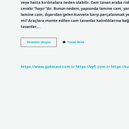
veya hatta kırılmalara neden olabilir. Cam tavan araba ris
cevabı “hayır”dır. Bunun nedeni, yapısında lamine cam, yan
lamine cam, dışarıdan gelen kuvvete karşı parçalanmak yer
mı? Araçlara monte edilen cam tavanlar kalınlıklarına ba
tavanlar,…
Oto
Devamını okuyun
Yorum Bırak
Cam
Tavan
Doluda
Kalır
Mı
https://www.gokmavi.com.tr
https://vyfi.com.tr
https://t