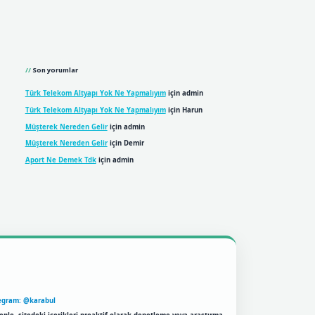
Son yorumlar
Türk Telekom Altyapı Yok Ne Yapmalıyım
için
admin
Türk Telekom Altyapı Yok Ne Yapmalıyım
için
Harun
Müşterek Nereden Gelir
için
admin
Müşterek Nereden Gelir
için
Demir
Aport Ne Demek Tdk
için
admin
egram: @karabul