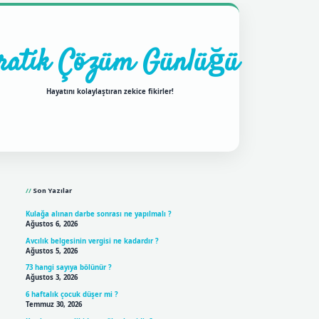
ratik Çözüm Günlüğü
Hayatını kolaylaştıran zekice fikirler!
Sidebar
ilbet mobil giriş
betexpergir
Son Yazılar
Kulağa alınan darbe sonrası ne yapılmalı ?
Ağustos 6, 2026
Avcılık belgesinin vergisi ne kadardır ?
Ağustos 5, 2026
73 hangi sayıya bölünür ?
Ağustos 3, 2026
6 haftalık çocuk düşer mi ?
Temmuz 30, 2026