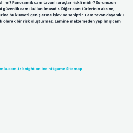
kli mi? Panoramik cam tavanlı araçlar riskli midir? Sorunuzun
i güvenlik camı kullanılmasıdır. Diğer cam türlerinin aksine,
ine bu kuvveti genişletme işlevine sahiptir. Cam tavan dayanıklı
ğlı olarak bir risk oluşturmaz. Lamine malzemeden yapılmış cam
umla.com.tr
knight online
nttgame
Sitemap