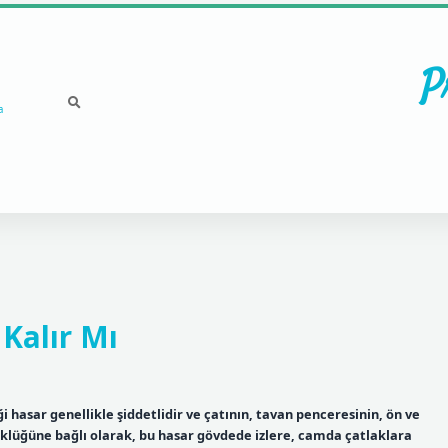
P
a
Kalır Mı
 hasar genellikle şiddetlidir ve çatının, tavan penceresinin, ön ve
klüğüne bağlı olarak, bu hasar gövdede izlere, camda çatlaklara