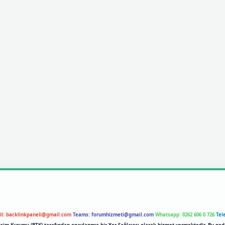
il:
backlinkpaneli@gmail.com
Teams:
forumhizmeti@gmail.com
Whatsapp: 0262 606 0 726
Tel