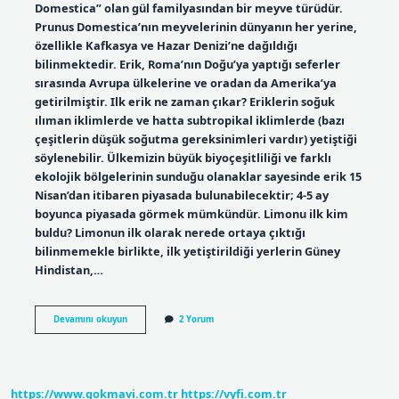
Domestica” olan gül familyasından bir meyve türüdür.
Prunus Domestica’nın meyvelerinin dünyanın her yerine,
özellikle Kafkasya ve Hazar Denizi’ne dağıldığı
bilinmektedir. Erik, Roma’nın Doğu’ya yaptığı seferler
sırasında Avrupa ülkelerine ve oradan da Amerika’ya
getirilmiştir. Ilk erik ne zaman çıkar? Eriklerin soğuk
ılıman iklimlerde ve hatta subtropikal iklimlerde (bazı
çeşitlerin düşük soğutma gereksinimleri vardır) yetiştiği
söylenebilir. Ülkemizin büyük biyoçeşitliliği ve farklı
ekolojik bölgelerinin sunduğu olanaklar sayesinde erik 15
Nisan’dan itibaren piyasada bulunabilecektir; 4-5 ay
boyunca piyasada görmek mümkündür. Limonu ilk kim
buldu? Limonun ilk olarak nerede ortaya çıktığı
bilinmemekle birlikte, ilk yetiştirildiği yerlerin Güney
Hindistan,…
Eriği
Devamını okuyun
2 Yorum
Ilk
Kim
Buldu
https://www.gokmavi.com.tr
https://vyfi.com.tr