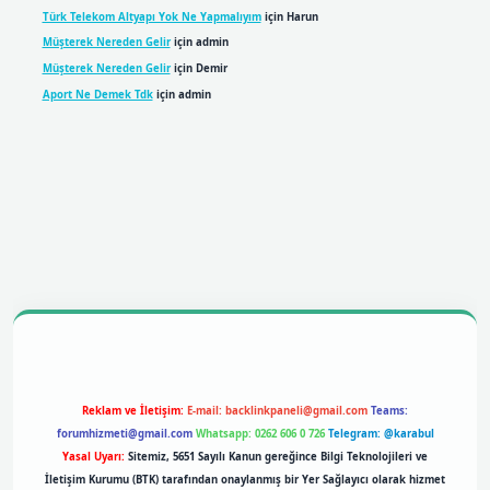
Türk Telekom Altyapı Yok Ne Yapmalıyım
için
Harun
Müşterek Nereden Gelir
için
admin
Müşterek Nereden Gelir
için
Demir
Aport Ne Demek Tdk
için
admin
bil giriş
betexpergiris.casino
betexper giriş
Reklam ve İletişim:
E-mail:
backlinkpaneli@gmail.com
Teams:
forumhizmeti@gmail.com
Whatsapp: 0262 606 0 726
Telegram: @karabul
Yasal Uyarı:
Sitemiz, 5651 Sayılı Kanun gereğince Bilgi Teknolojileri ve
İletişim Kurumu (BTK) tarafından onaylanmış bir Yer Sağlayıcı olarak hizmet