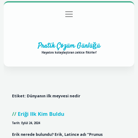
menüyü
Anasayfa
Gizlilik Politikası
Yasal Uyarı
aç
Hakkımızda
Pratik Çözüm Günlüğü
Hayatını kolaylaştıran zekice fikirler!
Etiket:
Dünyanın ilk meyvesi nedir
Eriği Ilk Kim Buldu
Tarih: Eylül 24, 2024
Erik nerede bulundu? Erik, Latince adı “Prunus