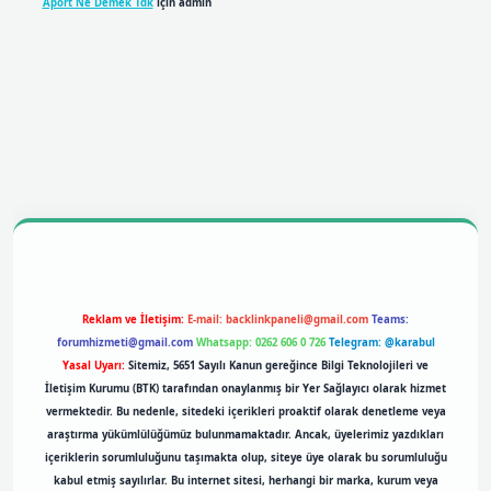
Aport Ne Demek Tdk
için
admin
bil giriş
betexpergiris.casino
betexper giriş
Reklam ve İletişim:
E-mail:
backlinkpaneli@gmail.com
Teams:
forumhizmeti@gmail.com
Whatsapp: 0262 606 0 726
Telegram: @karabul
Yasal Uyarı:
Sitemiz, 5651 Sayılı Kanun gereğince Bilgi Teknolojileri ve
İletişim Kurumu (BTK) tarafından onaylanmış bir Yer Sağlayıcı olarak hizmet
vermektedir. Bu nedenle, sitedeki içerikleri proaktif olarak denetleme veya
araştırma yükümlülüğümüz bulunmamaktadır. Ancak, üyelerimiz yazdıkları
içeriklerin sorumluluğunu taşımakta olup, siteye üye olarak bu sorumluluğu
kabul etmiş sayılırlar. Bu internet sitesi, herhangi bir marka, kurum veya