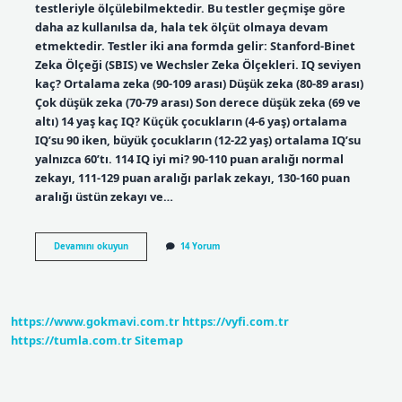
testleriyle ölçülebilmektedir. Bu testler geçmişe göre
daha az kullanılsa da, hala tek ölçüt olmaya devam
etmektedir. Testler iki ana formda gelir: Stanford-Binet
Zeka Ölçeği (SBIS) ve Wechsler Zeka Ölçekleri. IQ seviyen
kaç? Ortalama zeka (90-109 arası) Düşük zeka (80-89 arası)
Çok düşük zeka (70-79 arası) Son derece düşük zeka (69 ve
altı) 14 yaş kaç IQ? Küçük çocukların (4-6 yaş) ortalama
IQ’su 90 iken, büyük çocukların (12-22 yaş) ortalama IQ’su
yalnızca 60’tı. 114 IQ iyi mi? 90-110 puan aralığı normal
zekayı, 111-129 puan aralığı parlak zekayı, 130-160 puan
aralığı üstün zekayı ve…
Zeka
Devamını okuyun
14 Yorum
Seviyem
Kaç
https://www.gokmavi.com.tr
https://vyfi.com.tr
https://tumla.com.tr
Sitemap