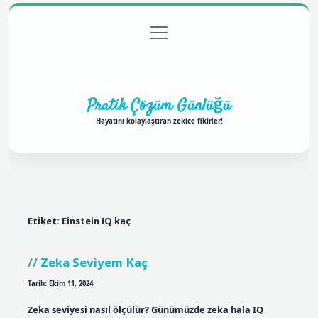
menüyü
Anasayfa
Gizlilik Politikası
Yasal Uyarı
aç
Hakkımızda
Pratik Çözüm Günlüğü
Hayatını kolaylaştıran zekice fikirler!
Etiket:
Einstein IQ kaç
Zeka Seviyem Kaç
Tarih: Ekim 11, 2024
Zeka seviyesi nasıl ölçülür? Günümüzde zeka hala IQ