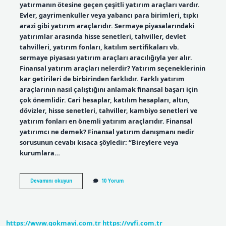
yatırmanın ötesine geçen çeşitli yatırım araçları vardır.
Evler, gayrimenkuller veya yabancı para birimleri, tıpkı
arazi gibi yatırım araçlarıdır. Sermaye piyasalarındaki
yatırımlar arasında hisse senetleri, tahviller, devlet
tahvilleri, yatırım fonları, katılım sertifikaları vb.
sermaye piyasası yatırım araçları aracılığıyla yer alır.
Finansal yatırım araçları nelerdir? Yatırım seçeneklerinin
kar getirileri de birbirinden farklıdır. Farklı yatırım
araçlarının nasıl çalıştığını anlamak finansal başarı için
çok önemlidir. Cari hesaplar, katılım hesapları, altın,
dövizler, hisse senetleri, tahviller, kambiyo senetleri ve
yatırım fonları en önemli yatırım araçlarıdır. Finansal
yatırımcı ne demek? Finansal yatırım danışmanı nedir
sorusunun cevabı kısaca şöyledir: “Bireylere veya
kurumlara…
Finansal
Devamını okuyun
10 Yorum
Yatırımlar
Nelerdir
https://www.gokmavi.com.tr
https://vyfi.com.tr