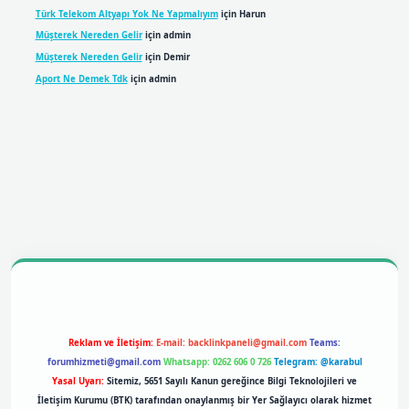
Türk Telekom Altyapı Yok Ne Yapmalıyım
için
Harun
Müşterek Nereden Gelir
için
admin
Müşterek Nereden Gelir
için
Demir
Aport Ne Demek Tdk
için
admin
obil giriş
betexpergiris.casino
betexper giriş
Reklam ve İletişim:
E-mail:
backlinkpaneli@gmail.com
Teams:
forumhizmeti@gmail.com
Whatsapp: 0262 606 0 726
Telegram: @karabul
Yasal Uyarı:
Sitemiz, 5651 Sayılı Kanun gereğince Bilgi Teknolojileri ve
İletişim Kurumu (BTK) tarafından onaylanmış bir Yer Sağlayıcı olarak hizmet