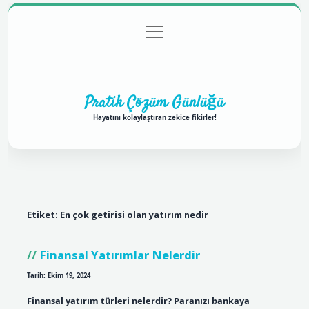
menüyü
Anasayfa
Gizlilik Politikası
Yasal Uyarı
aç
Hakkımızda
Pratik Çözüm Günlüğü
Hayatını kolaylaştıran zekice fikirler!
Etiket:
En çok getirisi olan yatırım nedir
Finansal Yatırımlar Nelerdir
Tarih: Ekim 19, 2024
Finansal yatırım türleri nelerdir? Paranızı bankaya