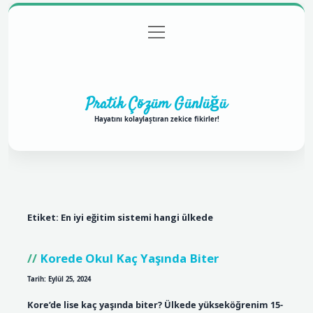
menüyü
Anasayfa
Gizlilik Politikası
Yasal Uyarı
aç
Hakkımızda
Pratik Çözüm Günlüğü
Hayatını kolaylaştıran zekice fikirler!
Etiket:
En iyi eğitim sistemi hangi ülkede
Korede Okul Kaç Yaşında Biter
Tarih: Eylül 25, 2024
Kore’de lise kaç yaşında biter? Ülkede yükseköğrenim 15-