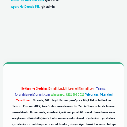
Aport Ne Demek Tdk
için
admin
bil giriş
betexpergiris.casino
betexper giriş
Reklam ve İletişim:
E-mail:
backlinkpaneli@gmail.com
Teams:
forumhizmeti@gmail.com
Whatsapp: 0262 606 0 726
Telegram: @karabul
Yasal Uyarı:
Sitemiz, 5651 Sayılı Kanun gereğince Bilgi Teknolojileri ve
İletişim Kurumu (BTK) tarafından onaylanmış bir Yer Sağlayıcı olarak hizmet
vermektedir. Bu nedenle, sitedeki içerikleri proaktif olarak denetleme veya
araştırma yükümlülüğümüz bulunmamaktadır. Ancak, üyelerimiz yazdıkları
içeriklerin sorumluluğunu taşımakta olup, siteye üye olarak bu sorumluluğu