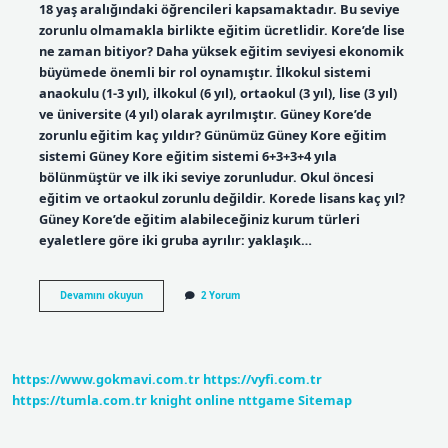
18 yaş aralığındaki öğrencileri kapsamaktadır. Bu seviye
zorunlu olmamakla birlikte eğitim ücretlidir. Kore’de lise
ne zaman bitiyor? Daha yüksek eğitim seviyesi ekonomik
büyümede önemli bir rol oynamıştır. İlkokul sistemi
anaokulu (1-3 yıl), ilkokul (6 yıl), ortaokul (3 yıl), lise (3 yıl)
ve üniversite (4 yıl) olarak ayrılmıştır. Güney Kore’de
zorunlu eğitim kaç yıldır? Günümüz Güney Kore eğitim
sistemi Güney Kore eğitim sistemi 6+3+3+4 yıla
bölünmüştür ve ilk iki seviye zorunludur. Okul öncesi
eğitim ve ortaokul zorunlu değildir. Korede lisans kaç yıl?
Güney Kore’de eğitim alabileceğiniz kurum türleri
eyaletlere göre iki gruba ayrılır: yaklaşık…
Korede
Devamını okuyun
2 Yorum
Okul
Kaç
Yaşında
Biter
https://www.gokmavi.com.tr
https://vyfi.com.tr
https://tumla.com.tr
knight online
nttgame
Sitemap