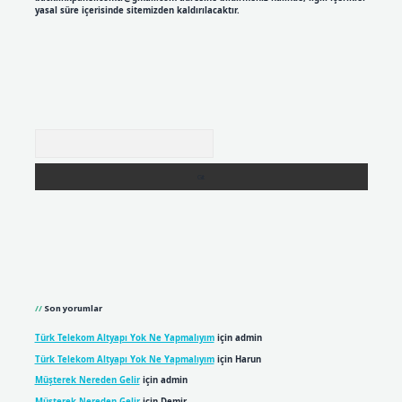
yasal süre içerisinde sitemizden kaldırılacaktır.
Arama
Son yorumlar
Türk Telekom Altyapı Yok Ne Yapmalıyım
için
admin
Türk Telekom Altyapı Yok Ne Yapmalıyım
için
Harun
Müşterek Nereden Gelir
için
admin
Müşterek Nereden Gelir
için
Demir