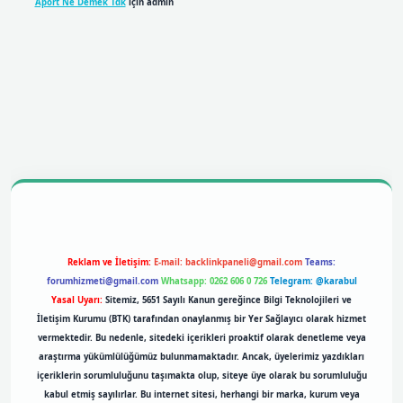
Aport Ne Demek Tdk
için
admin
mobil giriş
betexpergiris.casino
betexper giriş
Reklam ve İletişim:
E-mail:
backlinkpaneli@gmail.com
Teams:
forumhizmeti@gmail.com
Whatsapp: 0262 606 0 726
Telegram: @karabul
Yasal Uyarı:
Sitemiz, 5651 Sayılı Kanun gereğince Bilgi Teknolojileri ve
İletişim Kurumu (BTK) tarafından onaylanmış bir Yer Sağlayıcı olarak hizmet
vermektedir. Bu nedenle, sitedeki içerikleri proaktif olarak denetleme veya
araştırma yükümlülüğümüz bulunmamaktadır. Ancak, üyelerimiz yazdıkları
içeriklerin sorumluluğunu taşımakta olup, siteye üye olarak bu sorumluluğu
kabul etmiş sayılırlar. Bu internet sitesi, herhangi bir marka, kurum veya