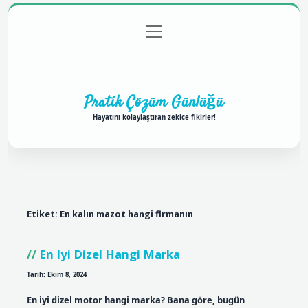
menüyü
Anasayfa
Gizlilik Politikası
Yasal Uyarı
aç
Hakkımızda
Pratik Çözüm Günlüğü
Hayatını kolaylaştıran zekice fikirler!
Etiket:
En kalın mazot hangi firmanın
En Iyi Dizel Hangi Marka
Tarih: Ekim 8, 2024
En iyi dizel motor hangi marka? Bana göre, bugün