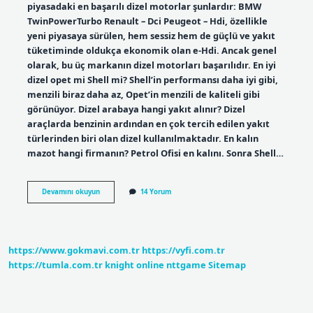
piyasadaki en başarılı dizel motorlar şunlardır: BMW
TwinPowerTurbo Renault – Dci Peugeot – Hdi, özellikle
yeni piyasaya sürülen, hem sessiz hem de güçlü ve yakıt
tüketiminde oldukça ekonomik olan e-Hdi. Ancak genel
olarak, bu üç markanın dizel motorları başarılıdır. En iyi
dizel opet mi Shell mi? Shell’in performansı daha iyi gibi,
menzili biraz daha az, Opet’in menzili de kaliteli gibi
görünüyor. Dizel arabaya hangi yakıt alınır? Dizel
araçlarda benzinin ardından en çok tercih edilen yakıt
türlerinden biri olan dizel kullanılmaktadır. En kalın
mazot hangi firmanın? Petrol Ofisi en kalını. Sonra Shell…
En
Devamını okuyun
14 Yorum
Iyi
Dizel
Hangi
Marka
https://www.gokmavi.com.tr
https://vyfi.com.tr
https://tumla.com.tr
knight online
nttgame
Sitemap