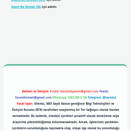
Aport Ne Demek Tdk
için
admin
bil giriş
betexpergiris.casino
betexper giriş
Reklam ve İletişim:
E-mail:
backlinkpaneli@gmail.com
Teams:
forumhizmeti@gmail.com
Whatsapp: 0262 606 0 726
Telegram: @karabul
Yasal Uyarı:
Sitemiz, 5651 Sayılı Kanun gereğince Bilgi Teknolojileri ve
İletişim Kurumu (BTK) tarafından onaylanmış bir Yer Sağlayıcı olarak hizmet
vermektedir. Bu nedenle, sitedeki içerikleri proaktif olarak denetleme veya
araştırma yükümlülüğümüz bulunmamaktadır. Ancak, üyelerimiz yazdıkları
içeriklerin sorumluluğunu taşımakta olup, siteye üye olarak bu sorumluluğu