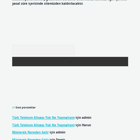
yasal süre içerisinde sitemizden kaldırılacaktır.
Arama
Son yorumlar
Türk Telekom Altyapı Yok Ne Yapmalıyım
için
admin
Türk Telekom Altyapı Yok Ne Yapmalıyım
için
Harun
Müşterek Nereden Gelir
için
admin
Müşterek Nereden Gelir
için
Demir