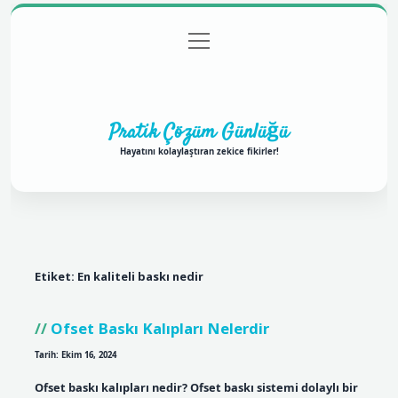
menüyü
Anasayfa
Gizlilik Politikası
Yasal Uyarı
aç
Hakkımızda
Pratik Çözüm Günlüğü
Hayatını kolaylaştıran zekice fikirler!
Etiket:
En kaliteli baskı nedir
Ofset Baskı Kalıpları Nelerdir
Tarih: Ekim 16, 2024
Ofset baskı kalıpları nedir? Ofset baskı sistemi dolaylı bir