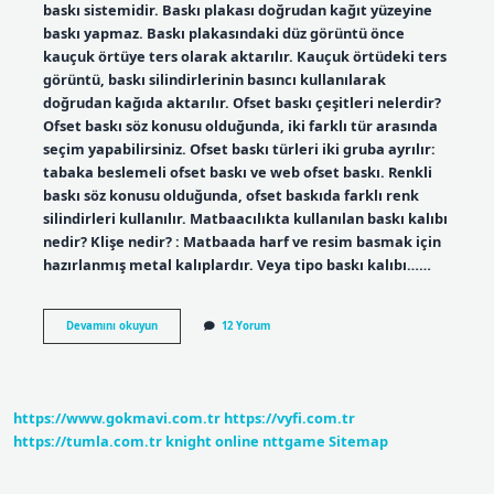
baskı sistemidir. Baskı plakası doğrudan kağıt yüzeyine
baskı yapmaz. Baskı plakasındaki düz görüntü önce
kauçuk örtüye ters olarak aktarılır. Kauçuk örtüdeki ters
görüntü, baskı silindirlerinin basıncı kullanılarak
doğrudan kağıda aktarılır. Ofset baskı çeşitleri nelerdir?
Ofset baskı söz konusu olduğunda, iki farklı tür arasında
seçim yapabilirsiniz. Ofset baskı türleri iki gruba ayrılır:
tabaka beslemeli ofset baskı ve web ofset baskı. Renkli
baskı söz konusu olduğunda, ofset baskıda farklı renk
silindirleri kullanılır. Matbaacılıkta kullanılan baskı kalıbı
nedir? Klişe nedir? : Matbaada harf ve resim basmak için
hazırlanmış metal kalıplardır. Veya tipo baskı kalıbı……
Ofset
Devamını okuyun
12 Yorum
Baskı
Kalıpları
Nelerdir
https://www.gokmavi.com.tr
https://vyfi.com.tr
https://tumla.com.tr
knight online
nttgame
Sitemap