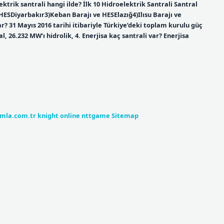
lektrik santrali hangi ilde? İlk 10 Hidroelektrik Santrali Santral
HESDiyarbakır3)Keban Barajı ve HESElazığ4)Ilısu Barajı ve
? 31 Mayıs 2016 tarihi itibariyle Türkiye’deki toplam kurulu güç
 26.232 MW’ı hidrolik, 4. Enerjisa kaç santrali var? Enerjisa
umla.com.tr
knight online
nttgame
Sitemap