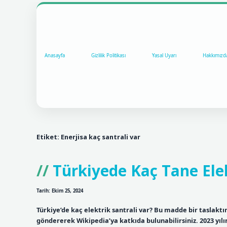
Anasayfa
Gizlilik Politikası
Yasal Uyarı
Hakkımızd
Etiket:
Enerjisa kaç santrali var
Türkiyede Kaç Tane Elek
Tarih: Ekim 25, 2024
Türkiye’de kaç elektrik santrali var? Bu madde bir taslaktı
göndererek Wikipedia’ya katkıda bulunabilirsiniz. 2023 yıl