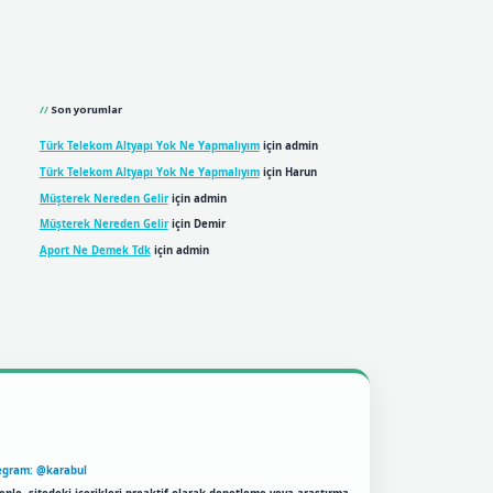
Son yorumlar
Türk Telekom Altyapı Yok Ne Yapmalıyım
için
admin
Türk Telekom Altyapı Yok Ne Yapmalıyım
için
Harun
Müşterek Nereden Gelir
için
admin
Müşterek Nereden Gelir
için
Demir
Aport Ne Demek Tdk
için
admin
egram: @karabul