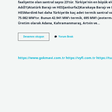
faaliyette olan santral sayısı 23’tür. Türkiye’nin en büyük e
Adıİl1)Atatürk Barajı ve HESŞanlıurfa2)Karakaya Barajı ve 
HESMardin6 hat daha Türkiye’de kaç adet termik santral var
75.082 MW’tır. Bunun 42.941 MW’ı termik, 695 MW’ı jeotermal,
Üretim olarak Adana, Kahramanmaraş, Artvin ve…
Türkiyede
Devamını okuyun
Yorum Bırak
Kaç
Tane
Elektrik
Santrali
Var
https://www.gokmavi.com.tr
https://vyfi.com.tr
https://t