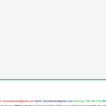
il:
backlinkpaneli@gmail.com
Teams:
forumhizmeti@gmail.com
Whatsapp: 0262 606 0 726
Tel