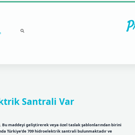
P
a
trik Santrali Var
r. Bu maddeyi geliştirerek veya özel taslak şablonlarından birini
ında Türkiye’de 709 hidroelektrik santrali bulunmaktadır ve