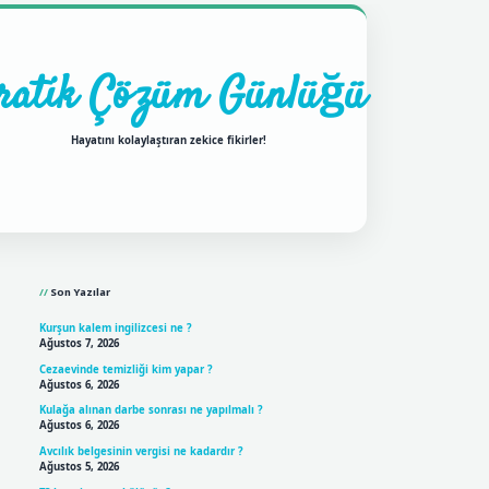
ratik Çözüm Günlüğü
Hayatını kolaylaştıran zekice fikirler!
Sidebar
ilbet mobil giriş
betexpergir
Son Yazılar
Kurşun kalem ingilizcesi ne ?
Ağustos 7, 2026
Cezaevinde temizliği kim yapar ?
Ağustos 6, 2026
Kulağa alınan darbe sonrası ne yapılmalı ?
Ağustos 6, 2026
Avcılık belgesinin vergisi ne kadardır ?
Ağustos 5, 2026