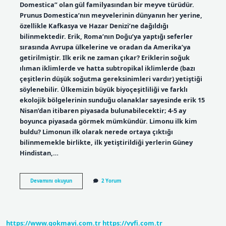
Domestica” olan gül familyasından bir meyve türüdür.
Prunus Domestica’nın meyvelerinin dünyanın her yerine,
özellikle Kafkasya ve Hazar Denizi’ne dağıldığı
bilinmektedir. Erik, Roma’nın Doğu’ya yaptığı seferler
sırasında Avrupa ülkelerine ve oradan da Amerika’ya
getirilmiştir. Ilk erik ne zaman çıkar? Eriklerin soğuk
ılıman iklimlerde ve hatta subtropikal iklimlerde (bazı
çeşitlerin düşük soğutma gereksinimleri vardır) yetiştiği
söylenebilir. Ülkemizin büyük biyoçeşitliliği ve farklı
ekolojik bölgelerinin sunduğu olanaklar sayesinde erik 15
Nisan’dan itibaren piyasada bulunabilecektir; 4-5 ay
boyunca piyasada görmek mümkündür. Limonu ilk kim
buldu? Limonun ilk olarak nerede ortaya çıktığı
bilinmemekle birlikte, ilk yetiştirildiği yerlerin Güney
Hindistan,…
Eriği
Devamını okuyun
2 Yorum
Ilk
Kim
Buldu
https://www.gokmavi.com.tr
https://vyfi.com.tr