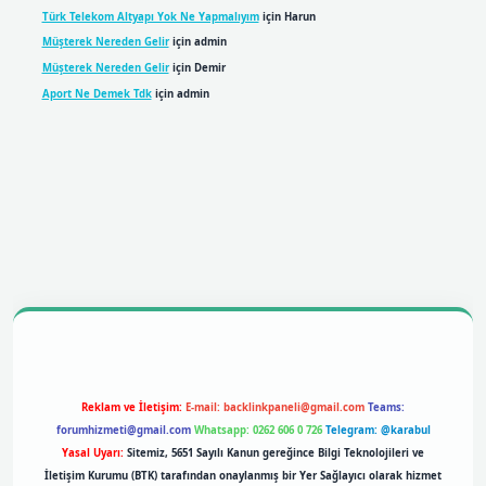
Türk Telekom Altyapı Yok Ne Yapmalıyım
için
Harun
Müşterek Nereden Gelir
için
admin
Müşterek Nereden Gelir
için
Demir
Aport Ne Demek Tdk
için
admin
bil giriş
betexpergiris.casino
betexper giriş
Reklam ve İletişim:
E-mail:
backlinkpaneli@gmail.com
Teams:
forumhizmeti@gmail.com
Whatsapp: 0262 606 0 726
Telegram: @karabul
Yasal Uyarı:
Sitemiz, 5651 Sayılı Kanun gereğince Bilgi Teknolojileri ve
İletişim Kurumu (BTK) tarafından onaylanmış bir Yer Sağlayıcı olarak hizmet