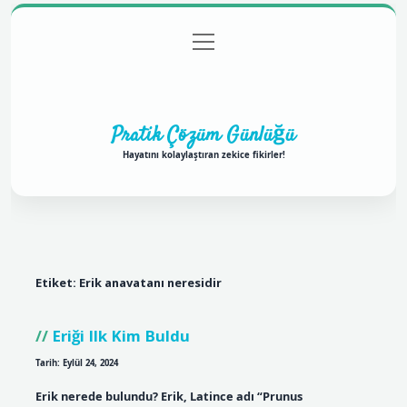
menüyü
Anasayfa
Gizlilik Politikası
Yasal Uyarı
aç
Hakkımızda
Pratik Çözüm Günlüğü
Hayatını kolaylaştıran zekice fikirler!
Etiket:
Erik anavatanı neresidir
Eriği Ilk Kim Buldu
Tarih: Eylül 24, 2024
Erik nerede bulundu? Erik, Latince adı “Prunus