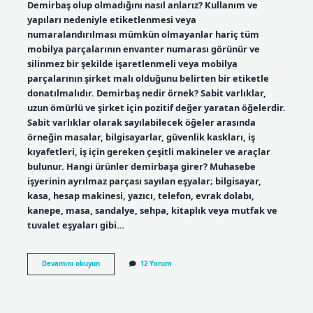
Demirbaş olup olmadığını nasıl anlarız? Kullanım ve
yapıları nedeniyle etiketlenmesi veya
numaralandırılması mümkün olmayanlar hariç tüm
mobilya parçalarının envanter numarası görünür ve
silinmez bir şekilde işaretlenmeli veya mobilya
parçalarının şirket malı olduğunu belirten bir etiketle
donatılmalıdır. Demirbaş nedir örnek? Sabit varlıklar,
uzun ömürlü ve şirket için pozitif değer yaratan öğelerdir.
Sabit varlıklar olarak sayılabilecek öğeler arasında
örneğin masalar, bilgisayarlar, güvenlik kaskları, iş
kıyafetleri, iş için gereken çeşitli makineler ve araçlar
bulunur. Hangi ürünler demirbaşa girer? Muhasebe
işyerinin ayrılmaz parçası sayılan eşyalar; bilgisayar,
kasa, hesap makinesi, yazıcı, telefon, evrak dolabı,
kanepe, masa, sandalye, sehpa, kitaplık veya mutfak ve
tuvalet eşyaları gibi…
Bir
Devamını okuyun
12 Yorum
Ürünün
Demirbaş
Olduğunu
Nasıl
Anlarız