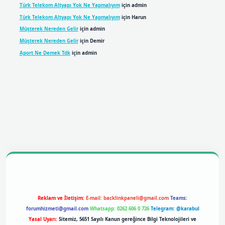
Türk Telekom Altyapı Yok Ne Yapmalıyım
için
admin
Türk Telekom Altyapı Yok Ne Yapmalıyım
için
Harun
Müşterek Nereden Gelir
için
admin
Müşterek Nereden Gelir
için
Demir
Aport Ne Demek Tdk
için
admin
bil giriş
betexpergiris.casino
betexper giriş
Reklam ve İletişim:
E-mail:
backlinkpaneli@gmail.com
Teams:
forumhizmeti@gmail.com
Whatsapp: 0262 606 0 726
Telegram: @karabul
Yasal Uyarı:
Sitemiz, 5651 Sayılı Kanun gereğince Bilgi Teknolojileri ve