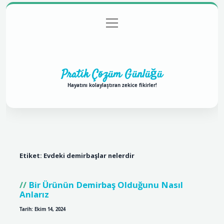
menüyü
Anasayfa
Gizlilik Politikası
Yasal Uyarı
aç
Hakkımızda
Pratik Çözüm Günlüğü
Hayatını kolaylaştıran zekice fikirler!
Etiket:
Evdeki demirbaşlar nelerdir
Bir Ürünün Demirbaş Olduğunu Nasıl
Anlarız
Tarih: Ekim 14, 2024