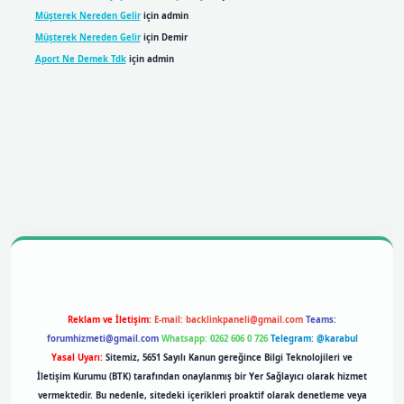
Müşterek Nereden Gelir
için
admin
Müşterek Nereden Gelir
için
Demir
Aport Ne Demek Tdk
için
admin
obil giriş
betexpergiris.casino
betexper giriş
Reklam ve İletişim:
E-mail:
backlinkpaneli@gmail.com
Teams:
forumhizmeti@gmail.com
Whatsapp: 0262 606 0 726
Telegram: @karabul
Yasal Uyarı:
Sitemiz, 5651 Sayılı Kanun gereğince Bilgi Teknolojileri ve
İletişim Kurumu (BTK) tarafından onaylanmış bir Yer Sağlayıcı olarak hizmet
vermektedir. Bu nedenle, sitedeki içerikleri proaktif olarak denetleme veya