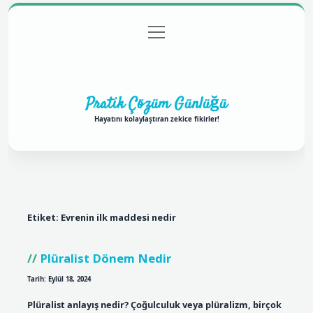
menüyü
Anasayfa
Gizlilik Politikası
Yasal Uyarı
aç
Hakkımızda
Pratik Çözüm Günlüğü
Hayatını kolaylaştıran zekice fikirler!
Etiket:
Evrenin ilk maddesi nedir
Plüralist Dönem Nedir
Tarih: Eylül 18, 2024
Plüralist anlayış nedir? Çoğulculuk veya plüralizm, birçok