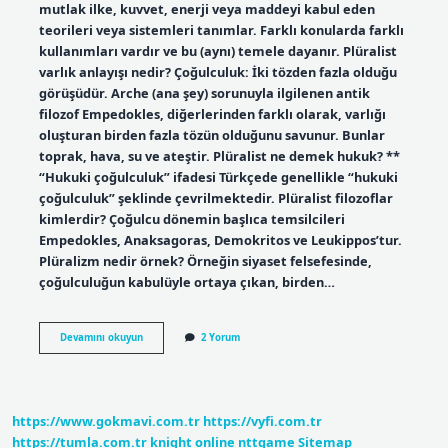
mutlak ilke, kuvvet, enerji veya maddeyi kabul eden
teorileri veya sistemleri tanımlar. Farklı konularda farklı
kullanımları vardır ve bu (aynı) temele dayanır. Plüralist
varlık anlayışı nedir? Çoğulculuk: İki tözden fazla olduğu
görüşüdür. Arche (ana şey) sorunuyla ilgilenen antik
filozof Empedokles, diğerlerinden farklı olarak, varlığı
oluşturan birden fazla tözün olduğunu savunur. Bunlar
toprak, hava, su ve ateştir. Plüralist ne demek hukuk? **
“Hukuki çoğulculuk” ifadesi Türkçede genellikle “hukuki
çoğulculuk” şeklinde çevrilmektedir. Plüralist filozoflar
kimlerdir? Çoğulcu dönemin başlıca temsilcileri
Empedokles, Anaksagoras, Demokritos ve Leukippos’tur.
Plüralizm nedir örnek? Örneğin siyaset felsefesinde,
çoğulculuğun kabulüyle ortaya çıkan, birden…
Plüralist
Devamını okuyun
2 Yorum
Dönem
Nedir
https://www.gokmavi.com.tr
https://vyfi.com.tr
https://tumla.com.tr
knight online
nttgame
Sitemap