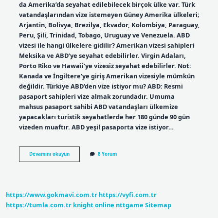
da Amerika’da seyahat edilebilecek birçok ülke var. Türk
vatandaşlarından vize istemeyen Güney Amerika ülkeleri;
Arjantin, Bolivya, Brezilya, Ekvador, Kolombiya, Paraguay,
Peru, Şili, Trinidad, Tobago, Uruguay ve Venezuela. ABD
vizesi ile hangi ülkelere gidilir? Amerikan vizesi sahipleri
Meksika ve ABD’ye seyahat edebilirler. Virgin Adaları,
Porto Riko ve Hawaii’ye vizesiz seyahat edebilirler. Not:
Kanada ve İngiltere’ye giriş Amerikan vizesiyle mümkün
değildir. Türkiye ABD’den vize istiyor mu? ABD: Resmi
pasaport sahipleri vize almak zorundadır. Umuma
mahsus pasaport sahibi ABD vatandaşları ülkemize
yapacakları turistik seyahatlerde her 180 günde 90 gün
vizeden muaftır. ABD yeşil pasaporta vize istiyor…
Abd
Devamını okuyun
8 Yorum
Hangi
Ülkelere
Vize
Uygulamıyor
https://www.gokmavi.com.tr
https://vyfi.com.tr
https://tumla.com.tr
knight online
nttgame
Sitemap