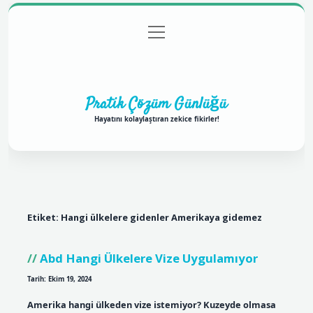
menüyü
Anasayfa
Gizlilik Politikası
Yasal Uyarı
aç
Hakkımızda
Pratik Çözüm Günlüğü
Hayatını kolaylaştıran zekice fikirler!
Etiket:
Hangi ülkelere gidenler Amerikaya gidemez
Abd Hangi Ülkelere Vize Uygulamıyor
Tarih: Ekim 19, 2024
Amerika hangi ülkeden vize istemiyor? Kuzeyde olmasa