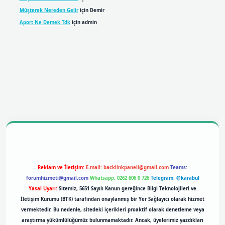
Müşterek Nereden Gelir
için
Demir
Aport Ne Demek Tdk
için
admin
mobil giriş
betexpergiris.casino
betexper giriş
Reklam ve İletişim:
E-mail:
backlinkpaneli@gmail.com
Teams:
forumhizmeti@gmail.com
Whatsapp: 0262 606 0 726
Telegram: @karabul
Yasal Uyarı:
Sitemiz, 5651 Sayılı Kanun gereğince Bilgi Teknolojileri ve
İletişim Kurumu (BTK) tarafından onaylanmış bir Yer Sağlayıcı olarak hizmet
vermektedir. Bu nedenle, sitedeki içerikleri proaktif olarak denetleme veya
araştırma yükümlülüğümüz bulunmamaktadır. Ancak, üyelerimiz yazdıkları