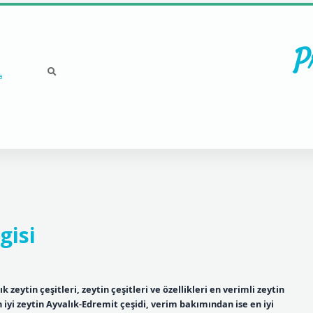
P
a
gisi
zeytin çeşitleri, zeytin çeşitleri ve özellikleri en verimli zeytin
 iyi zeytin Ayvalık-Edremit çeşidi, verim bakımından ise en iyi