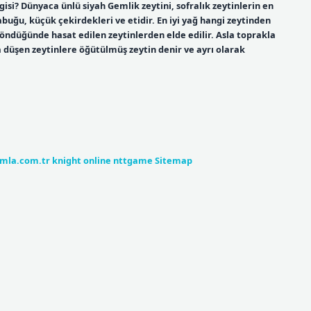
ngisi? Dünyaca ünlü siyah Gemlik zeytini, sofralık zeytinlerin en
kabuğu, küçük çekirdekleri ve etidir. En iyi yağ hangi zeytinden
döndüğünde hasat edilen zeytinlerden elde edilir. Asla toprakla
 düşen zeytinlere öğütülmüş zeytin denir ve ayrı olarak
umla.com.tr
knight online
nttgame
Sitemap