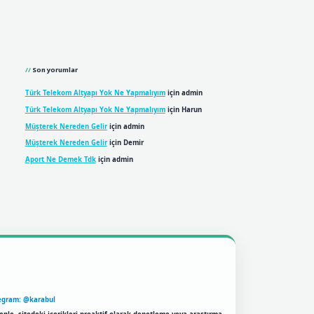
Son yorumlar
Türk Telekom Altyapı Yok Ne Yapmalıyım
için
admin
Türk Telekom Altyapı Yok Ne Yapmalıyım
için
Harun
Müşterek Nereden Gelir
için
admin
Müşterek Nereden Gelir
için
Demir
Aport Ne Demek Tdk
için
admin
egram: @karabul