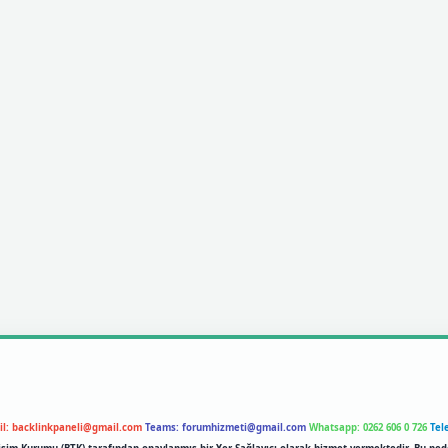
il:
backlinkpaneli@gmail.com
Teams:
forumhizmeti@gmail.com
Whatsapp: 0262 606 0 726
Tel