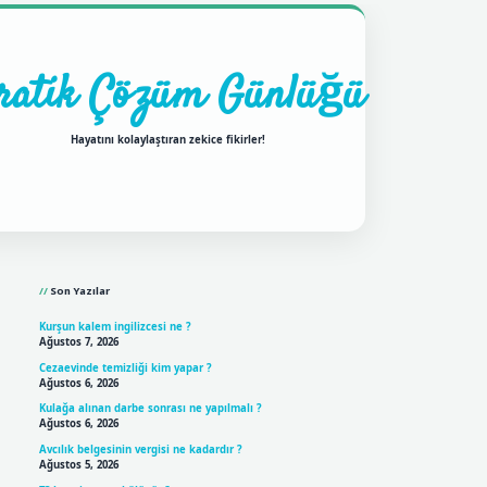
ratik Çözüm Günlüğü
Hayatını kolaylaştıran zekice fikirler!
Sidebar
ilbet mobil giriş
betexpergir
Son Yazılar
Kurşun kalem ingilizcesi ne ?
Ağustos 7, 2026
Cezaevinde temizliği kim yapar ?
Ağustos 6, 2026
Kulağa alınan darbe sonrası ne yapılmalı ?
Ağustos 6, 2026
Avcılık belgesinin vergisi ne kadardır ?
Ağustos 5, 2026