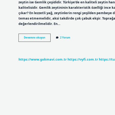
zeytin ise Gemlik çeşididir. Türkiye’de en kaliteli zeytin ha
kalitelisidir. Gemlik zeytininin karakteristik özelliği ince 
çıkar? En lezzetli yağ, zeytinlerin rengi yeşilden pembeye 
temas etmemelidir, aksi takdirde çok çabuk ekşir. Toprağa
değerlendirilmelidir. En…
En
Devamını okuyun
2 Yorum
Iyi
Zeytin
Çeşidi
Hangisi
https://www.gokmavi.com.tr
https://vyfi.com.tr
https://t