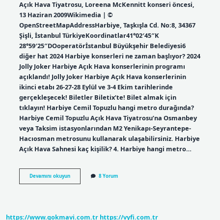
Açık Hava Tiyatrosu, Loreena McKennitt konseri öncesi,
13 Haziran 2009Wikimedia | ©
OpenStreetMapAddressHarbiye, Taşkışla Cd. No:8, 34367
Şişli, İstanbul TürkiyeKoordinatlar41°02′45″K
28°59′25″DOoperatörİstanbul Büyükşehir Belediyesi6
diğer hat 2024 Harbiye konserleri ne zaman başlıyor? 2024
Jolly Joker Harbiye Açık Hava konserlerinin programı
açıklandı! Jolly Joker Harbiye Açık Hava konserlerinin
ikinci etabı 26-27-28 Eylül ve 3-4 Ekim tarihlerinde
gerçekleşecek! Biletler Biletix’te! Bilet almak için
tıklayın! Harbiye Cemil Topuzlu hangi metro durağında?
Harbiye Cemil Topuzlu Açık Hava Tiyatrosu’na Osmanbey
veya Taksim istasyonlarından M2 Yenikapı-Seyrantepe-
Hacıosman metrosunu kullanarak ulaşabilirsiniz. Harbiye
Açık Hava Sahnesi kaç kişilik? 4. Harbiye hangi metro…
Istanbul
Devamını okuyun
8 Yorum
Açık
Hava
Konseri
Nerede
https://www.gokmavi.com.tr
https://vyfi.com.tr