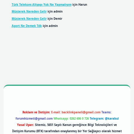
Türk Telekom Altyapı Yok Ne Yapmalıyım
için
Harun
Müşterek Nereden Gelir
için
admin
Müşterek Nereden Gelir
için
Demir
Aport Ne Demek Tdk
için
admin
bil giriş
betexpergiris.casino
betexper giriş
Reklam ve İletişim:
E-mail:
backlinkpaneli@gmail.com
Teams:
forumhizmeti@gmail.com
Whatsapp: 0262 606 0 726
Telegram: @karabul
Yasal Uyarı:
Sitemiz, 5651 Sayılı Kanun gereğince Bilgi Teknolojileri ve
İletişim Kurumu (BTK) tarafından onaylanmış bir Yer Sağlayıcı olarak hizmet