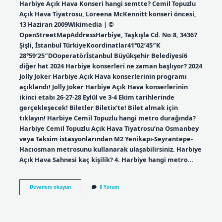
Harbiye Açık Hava Konseri hangi semtte? Cemil Topuzlu
Açık Hava Tiyatrosu, Loreena McKennitt konseri öncesi,
13 Haziran 2009Wikimedia | ©
OpenStreetMapAddressHarbiye, Taşkışla Cd. No:8, 34367
Şişli, İstanbul TürkiyeKoordinatlar41°02′45″K
28°59′25″DOoperatörİstanbul Büyükşehir Belediyesi6
diğer hat 2024 Harbiye konserleri ne zaman başlıyor? 2024
Jolly Joker Harbiye Açık Hava konserlerinin programı
açıklandı! Jolly Joker Harbiye Açık Hava konserlerinin
ikinci etabı 26-27-28 Eylül ve 3-4 Ekim tarihlerinde
gerçekleşecek! Biletler Biletix’te! Bilet almak için
tıklayın! Harbiye Cemil Topuzlu hangi metro durağında?
Harbiye Cemil Topuzlu Açık Hava Tiyatrosu’na Osmanbey
veya Taksim istasyonlarından M2 Yenikapı-Seyrantepe-
Hacıosman metrosunu kullanarak ulaşabilirsiniz. Harbiye
Açık Hava Sahnesi kaç kişilik? 4. Harbiye hangi metro…
Istanbul
Devamını okuyun
8 Yorum
Açık
Hava
Konseri
Nerede