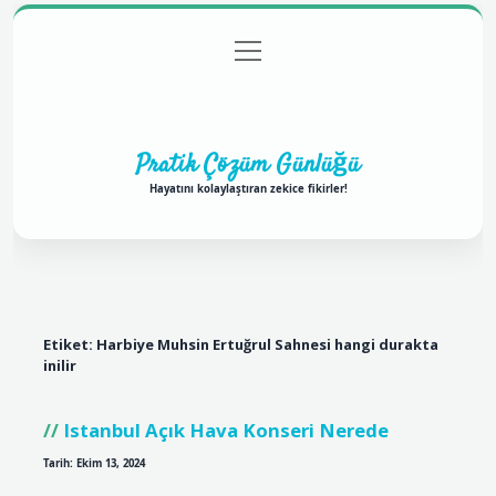
menüyü
Anasayfa
Gizlilik Politikası
Yasal Uyarı
aç
Hakkımızda
Pratik Çözüm Günlüğü
Hayatını kolaylaştıran zekice fikirler!
Etiket:
Harbiye Muhsin Ertuğrul Sahnesi hangi durakta
inilir
Istanbul Açık Hava Konseri Nerede
Tarih: Ekim 13, 2024