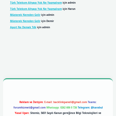
Türk Telekom Altyapı Yok Ne Yapmalıyım
için
admin
Türk Telekom Altyapı Yok Ne Yapmalıyım
için
Harun
Müşterek Nereden Gelir
için
admin
Müşterek Nereden Gelir
için
Demir
Aport Ne Demek Tdk
için
admin
bil giriş
betexpergiris.casino
betexper giriş
Reklam ve İletişim:
E-mail:
backlinkpaneli@gmail.com
Teams:
forumhizmeti@gmail.com
Whatsapp: 0262 606 0 726
Telegram: @karabul
Yasal Uyarı:
Sitemiz, 5651 Sayılı Kanun gereğince Bilgi Teknolojileri ve