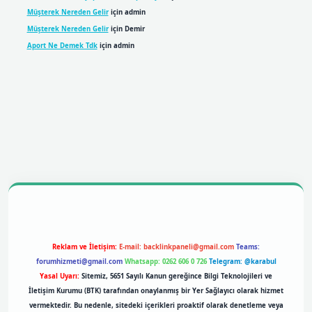
Müşterek Nereden Gelir
için
admin
Müşterek Nereden Gelir
için
Demir
Aport Ne Demek Tdk
için
admin
bil giriş
betexpergiris.casino
betexper giriş
Reklam ve İletişim:
E-mail:
backlinkpaneli@gmail.com
Teams:
forumhizmeti@gmail.com
Whatsapp: 0262 606 0 726
Telegram: @karabul
Yasal Uyarı:
Sitemiz, 5651 Sayılı Kanun gereğince Bilgi Teknolojileri ve
İletişim Kurumu (BTK) tarafından onaylanmış bir Yer Sağlayıcı olarak hizmet
vermektedir. Bu nedenle, sitedeki içerikleri proaktif olarak denetleme veya