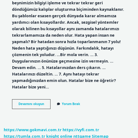
beynimizin bilgiyi işleme ve tekrar tekrar geri
döndüğümüz kalıplar oluşturma biçiminden kaynaklanır.
Bu şablonlar esasen gerçek dünyada karar almamıza
yardımcı olan kısayollardır. Ancak, sezgisel yöntemler
olarak bilinen bu kısayollar aynı zamanda hatalarımızı
tekrarlamamıza da neden olur. Hata yapan insan ne
yapmalı? Bir hatadan sonra hızla toparlanmanın 7 yolu!
Neden hata yaptığınızı düşünün. Farkındalık, hatayı
çözmenin tek yoludur. …Bir mola verin. … 3.
Duygularınızın önünüze geçmesine izin vermeyin. …
Devam edin. … 5. Hatalarınızdan ders çıkarın. …
Hatalarınızı düzeltin. … 7. Aynı hatayı tekrar
yapmadığınızdan emin olun. Hatalar bize ne öğretir?
Hatalar bize yeni…
Hatalar
Devamını okuyun
Yorum Bırak
Neden
Tekrar
Eder
https://www.gokmavi.com.tr
https://vyfi.com.tr
https://tumla.com.tr
knight online
nttgame
Sitemap