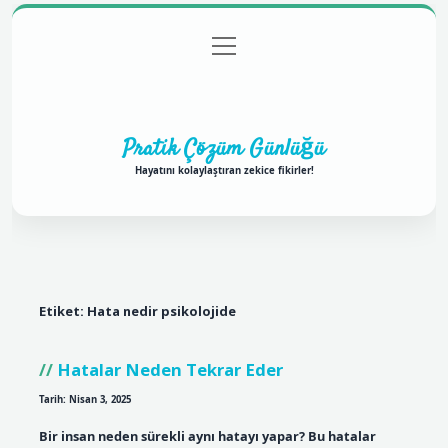
menüyü
Anasayfa
Gizlilik Politikası
Yasal Uyarı
aç
Hakkımızda
Pratik Çözüm Günlüğü
Hayatını kolaylaştıran zekice fikirler!
Etiket:
Hata nedir psikolojide
Hatalar Neden Tekrar Eder
Tarih: Nisan 3, 2025
Bir insan neden sürekli aynı hatayı yapar? Bu hatalar