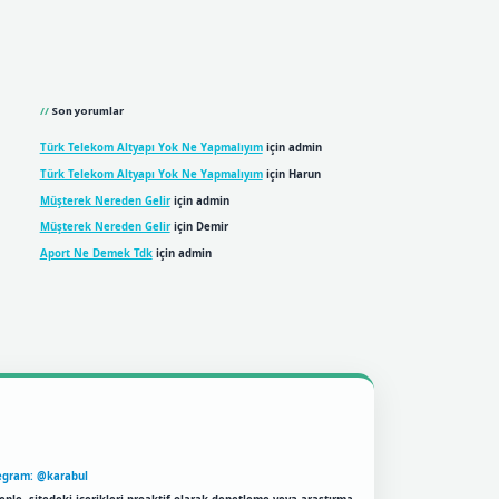
Son yorumlar
Türk Telekom Altyapı Yok Ne Yapmalıyım
için
admin
Türk Telekom Altyapı Yok Ne Yapmalıyım
için
Harun
Müşterek Nereden Gelir
için
admin
Müşterek Nereden Gelir
için
Demir
Aport Ne Demek Tdk
için
admin
egram: @karabul