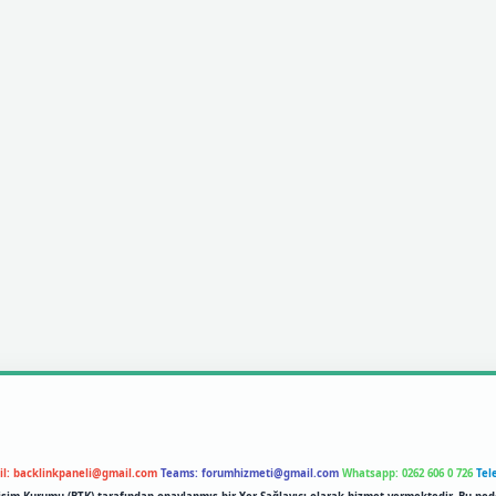
il:
backlinkpaneli@gmail.com
Teams:
forumhizmeti@gmail.com
Whatsapp: 0262 606 0 726
Tel