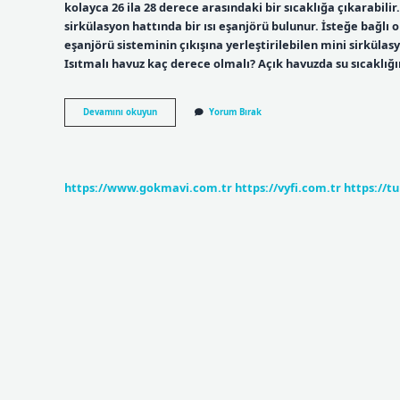
kolayca 26 ila 28 derece arasındaki bir sıcaklığa çıkarabilir.
sirkülasyon hattında bir ısı eşanjörü bulunur. İsteğe bağlı 
eşanjörü sisteminin çıkışına yerleştirilebilen mini sirküla
Isıtmalı havuz kaç derece olmalı? Açık havuzda su sıcaklığ
Isıtmalı
Devamını okuyun
Yorum Bırak
Havuz
Kaç
Saatte
Isınır
https://www.gokmavi.com.tr
https://vyfi.com.tr
https://t