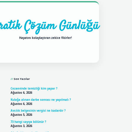
ratik Çözüm Günlüğü
Hayatını kolaylaştıran zekice fikirler!
Sidebar
ilbet mobil giriş
betexpergir
Son Yazılar
Cezaevinde temizliği kim yapar ?
Ağustos 6, 2026
Kulağa alınan darbe sonrası ne yapılmalı ?
Ağustos 6, 2026
Avcılık belgesinin vergisi ne kadardır ?
Ağustos 5, 2026
73 hangi sayıya bölünür ?
Ağustos 3, 2026