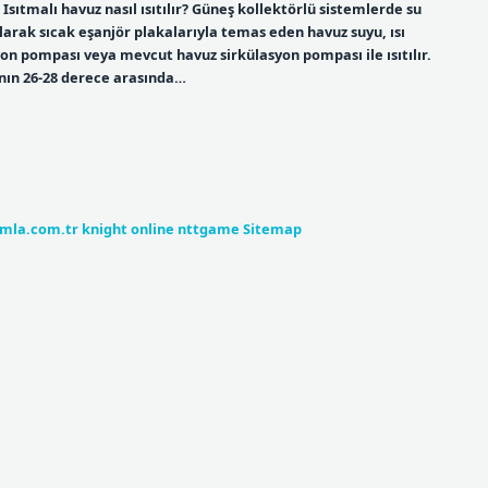
 Isıtmalı havuz nasıl ısıtılır? Güneş kollektörlü sistemlerde su
olarak sıcak eşanjör plakalarıyla temas eden havuz suyu, ısı
syon pompası veya mevcut havuz sirkülasyon pompası ile ısıtılır.
ının 26-28 derece arasında…
umla.com.tr
knight online
nttgame
Sitemap