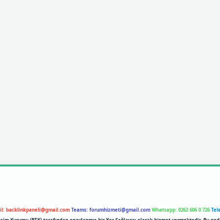
il:
backlinkpaneli@gmail.com
Teams:
forumhizmeti@gmail.com
Whatsapp: 0262 606 0 726
Tel