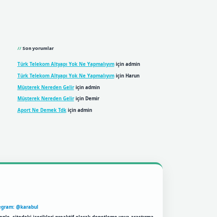
Son yorumlar
Türk Telekom Altyapı Yok Ne Yapmalıyım
için
admin
Türk Telekom Altyapı Yok Ne Yapmalıyım
için
Harun
Müşterek Nereden Gelir
için
admin
Müşterek Nereden Gelir
için
Demir
Aport Ne Demek Tdk
için
admin
egram: @karabul