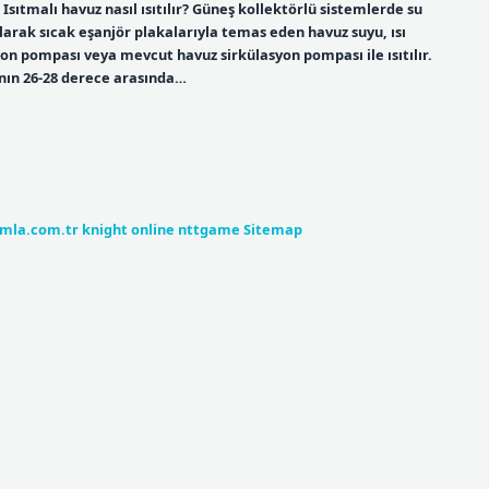
 Isıtmalı havuz nasıl ısıtılır? Güneş kollektörlü sistemlerde su
olarak sıcak eşanjör plakalarıyla temas eden havuz suyu, ısı
syon pompası veya mevcut havuz sirkülasyon pompası ile ısıtılır.
ının 26-28 derece arasında…
umla.com.tr
knight online
nttgame
Sitemap