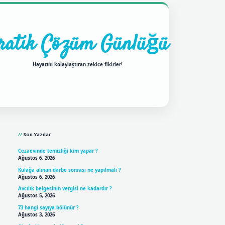
ratik Çözüm Günlüğü
Hayatını kolaylaştıran zekice fikirler!
Sidebar
ilbet mobil giriş
betexp
Son Yazılar
Cezaevinde temizliği kim yapar ?
Ağustos 6, 2026
Kulağa alınan darbe sonrası ne yapılmalı ?
Ağustos 6, 2026
Avcılık belgesinin vergisi ne kadardır ?
Ağustos 5, 2026
73 hangi sayıya bölünür ?
Ağustos 3, 2026