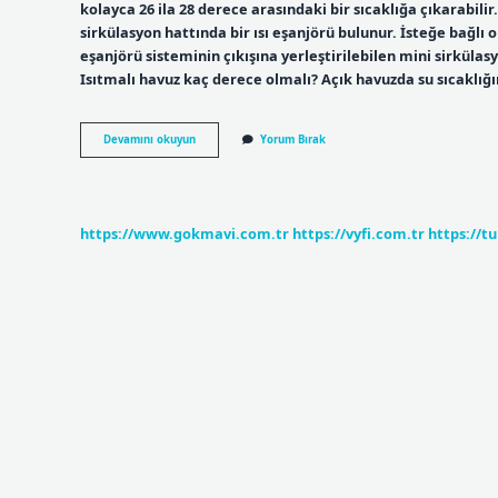
kolayca 26 ila 28 derece arasındaki bir sıcaklığa çıkarabilir.
sirkülasyon hattında bir ısı eşanjörü bulunur. İsteğe bağlı 
eşanjörü sisteminin çıkışına yerleştirilebilen mini sirküla
Isıtmalı havuz kaç derece olmalı? Açık havuzda su sıcaklığ
Isıtmalı
Devamını okuyun
Yorum Bırak
Havuz
Kaç
Saatte
Isınır
https://www.gokmavi.com.tr
https://vyfi.com.tr
https://t