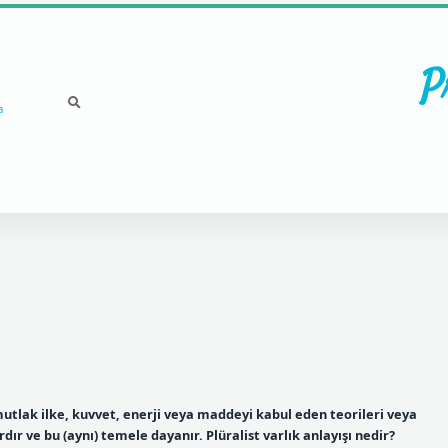
P
a
mutlak ilke, kuvvet, enerji veya maddeyi kabul eden teorileri veya
dır ve bu (aynı) temele dayanır. Plüralist varlık anlayışı nedir?