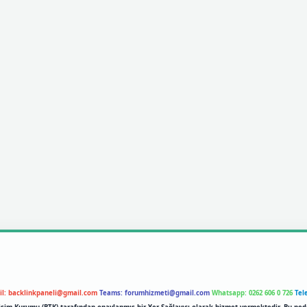
il:
backlinkpaneli@gmail.com
Teams:
forumhizmeti@gmail.com
Whatsapp: 0262 606 0 726
Tel