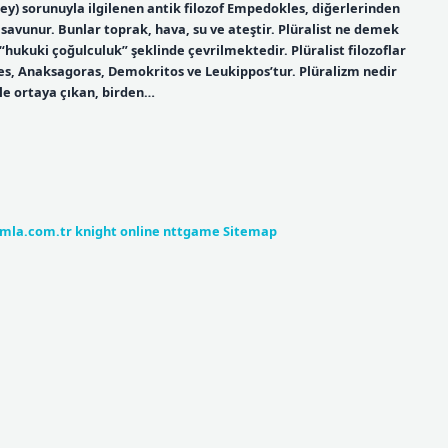
ey) sorunuyla ilgilenen antik filozof Empedokles, diğerlerinden
 savunur. Bunlar toprak, hava, su ve ateştir. Plüralist ne demek
hukuki çoğulculuk” şeklinde çevrilmektedir. Plüralist filozoflar
es, Anaksagoras, Demokritos ve Leukippos’tur. Plüralizm nedir
le ortaya çıkan, birden…
umla.com.tr
knight online
nttgame
Sitemap