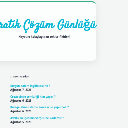
ratik Çözüm Günlüğü
Hayatını kolaylaştıran zekice fikirler!
Sidebar
ilbet mobil giriş
betexpergir
Son Yazılar
Kurşun kalem ingilizcesi ne ?
Ağustos 7, 2026
Cezaevinde temizliği kim yapar ?
Ağustos 6, 2026
Kulağa alınan darbe sonrası ne yapılmalı ?
Ağustos 6, 2026
Avcılık belgesinin vergisi ne kadardır ?
Ağustos 5, 2026