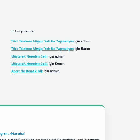
Son yorumlar
Türk Telekom Altyapı Yok Ne Yapmalıyım
için
admin
Türk Telekom Altyapı Yok Ne Yapmalıyım
için
Harun
Müşterek Nereden Gelir
için
admin
Müşterek Nereden Gelir
için
Demir
Aport Ne Demek Tdk
için
admin
egram: @karabul