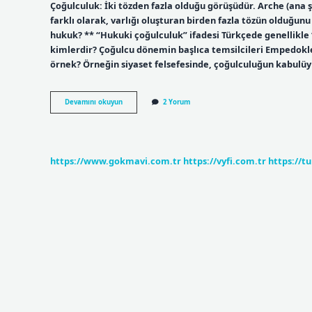
Çoğulculuk: İki tözden fazla olduğu görüşüdür. Arche (ana ş
farklı olarak, varlığı oluşturan birden fazla tözün olduğunu
hukuk? ** “Hukuki çoğulculuk” ifadesi Türkçede genellikle “
kimlerdir? Çoğulcu dönemin başlıca temsilcileri Empedokl
örnek? Örneğin siyaset felsefesinde, çoğulculuğun kabulüy
Plüralist
Devamını okuyun
2 Yorum
Dönem
Nedir
https://www.gokmavi.com.tr
https://vyfi.com.tr
https://t