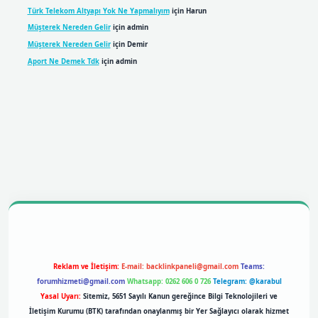
Türk Telekom Altyapı Yok Ne Yapmalıyım
için
Harun
Müşterek Nereden Gelir
için
admin
Müşterek Nereden Gelir
için
Demir
Aport Ne Demek Tdk
için
admin
bil giriş
betexpergiris.casino
betexper giriş
Reklam ve İletişim:
E-mail:
backlinkpaneli@gmail.com
Teams:
forumhizmeti@gmail.com
Whatsapp: 0262 606 0 726
Telegram: @karabul
Yasal Uyarı:
Sitemiz, 5651 Sayılı Kanun gereğince Bilgi Teknolojileri ve
İletişim Kurumu (BTK) tarafından onaylanmış bir Yer Sağlayıcı olarak hizmet