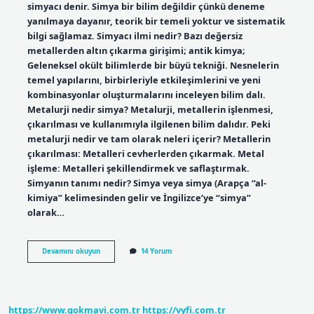
simyacı denir. Simya bir bilim değildir çünkü deneme
yanılmaya dayanır, teorik bir temeli yoktur ve sistematik
bilgi sağlamaz. Simyacı ilmi nedir? Bazı değersiz
metallerden altın çıkarma girişimi; antik kimya;
Geleneksel okült bilimlerde bir büyü tekniği. Nesnelerin
temel yapılarını, birbirleriyle etkileşimlerini ve yeni
kombinasyonlar oluşturmalarını inceleyen bilim dalı.
Metalurji nedir simya? Metalurji, metallerin işlenmesi,
çıkarılması ve kullanımıyla ilgilenen bilim dalıdır. Peki
metalurji nedir ve tam olarak neleri içerir? Metallerin
çıkarılması: Metalleri cevherlerden çıkarmak. Metal
işleme: Metalleri şekillendirmek ve saflaştırmak.
Simyanın tanımı nedir? Simya veya simya (Arapça “al-
kimiya” kelimesinden gelir ve İngilizce’ye “simya”
olarak…
Simyacı
Devamını okuyun
14 Yorum
Ya
Ne
Denir
https://www.gokmavi.com.tr
https://vyfi.com.tr