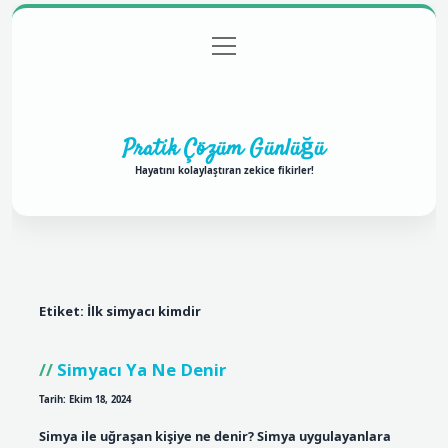
menüyü
Anasayfa
Gizlilik Politikası
Yasal Uyarı
aç
Hakkımızda
Pratik Çözüm Günlüğü
Hayatını kolaylaştıran zekice fikirler!
Etiket:
İlk simyacı kimdir
Simyacı Ya Ne Denir
Tarih: Ekim 18, 2024
Simya ile uğraşan kişiye ne denir? Simya uygulayanlara