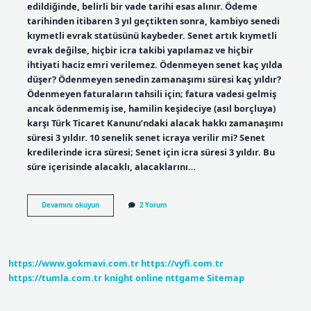
edildiğinde, belirli bir vade tarihi esas alınır. Ödeme
tarihinden itibaren 3 yıl geçtikten sonra, kambiyo senedi
kıymetli evrak statüsünü kaybeder. Senet artık kıymetli
evrak değilse, hiçbir icra takibi yapılamaz ve hiçbir
ihtiyati haciz emri verilemez. Ödenmeyen senet kaç yılda
düşer? Ödenmeyen senedin zamanaşımı süresi kaç yıldır?
Ödenmeyen faturaların tahsili için; fatura vadesi gelmiş
ancak ödenmemiş ise, hamilin keşideciye (asıl borçluya)
karşı Türk Ticaret Kanunu’ndaki alacak hakkı zamanaşımı
süresi 3 yıldır. 10 senelik senet icraya verilir mi? Senet
kredilerinde icra süresi; Senet için icra süresi 3 yıldır. Bu
süre içerisinde alacaklı, alacaklarını…
Senet
Devamını okuyun
2 Yorum
Kaç
Yılda
Zaman
Aşımına
Uğrar
https://www.gokmavi.com.tr
https://vyfi.com.tr
https://tumla.com.tr
knight online
nttgame
Sitemap