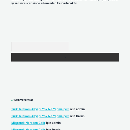
yasal süre içerisinde sitemizden kaldırılacaktır.
Arama
Son yorumlar
Türk Telekom Altyapı Yok Ne Yapmalıyım
için
admin
Türk Telekom Altyapı Yok Ne Yapmalıyım
için
Harun
Müşterek Nereden Gelir
için
admin
Müşterek Nereden Gelir
için
Demir