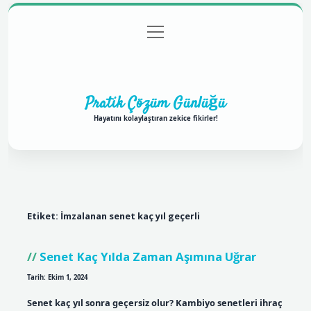
menüyü
Anasayfa
Gizlilik Politikası
Yasal Uyarı
aç
Hakkımızda
Pratik Çözüm Günlüğü
Hayatını kolaylaştıran zekice fikirler!
Etiket:
İmzalanan senet kaç yıl geçerli
Senet Kaç Yılda Zaman Aşımına Uğrar
Tarih: Ekim 1, 2024
Senet kaç yıl sonra geçersiz olur? Kambiyo senetleri ihraç