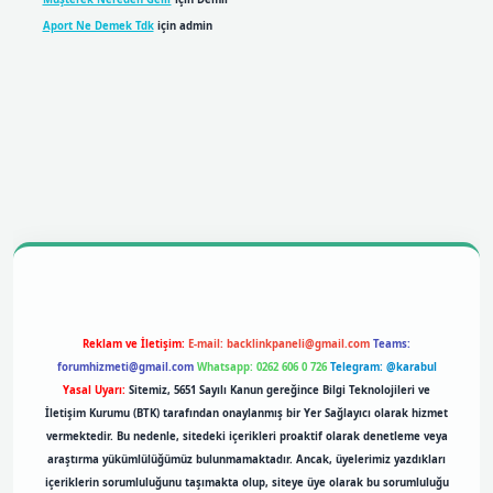
Aport Ne Demek Tdk
için
admin
bil giriş
betexpergiris.casino
betexper giriş
Reklam ve İletişim:
E-mail:
backlinkpaneli@gmail.com
Teams:
forumhizmeti@gmail.com
Whatsapp: 0262 606 0 726
Telegram: @karabul
Yasal Uyarı:
Sitemiz, 5651 Sayılı Kanun gereğince Bilgi Teknolojileri ve
İletişim Kurumu (BTK) tarafından onaylanmış bir Yer Sağlayıcı olarak hizmet
vermektedir. Bu nedenle, sitedeki içerikleri proaktif olarak denetleme veya
araştırma yükümlülüğümüz bulunmamaktadır. Ancak, üyelerimiz yazdıkları
içeriklerin sorumluluğunu taşımakta olup, siteye üye olarak bu sorumluluğu