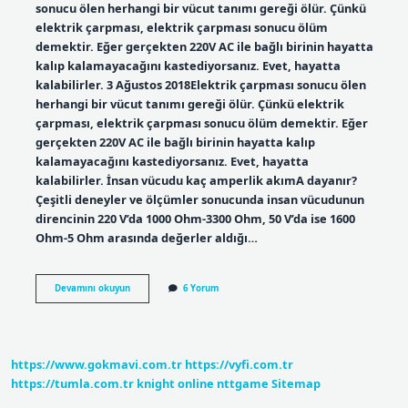
sonucu ölen herhangi bir vücut tanımı gereği ölür. Çünkü
elektrik çarpması, elektrik çarpması sonucu ölüm
demektir. Eğer gerçekten 220V AC ile bağlı birinin hayatta
kalıp kalamayacağını kastediyorsanız. Evet, hayatta
kalabilirler. 3 Ağustos 2018Elektrik çarpması sonucu ölen
herhangi bir vücut tanımı gereği ölür. Çünkü elektrik
çarpması, elektrik çarpması sonucu ölüm demektir. Eğer
gerçekten 220V AC ile bağlı birinin hayatta kalıp
kalamayacağını kastediyorsanız. Evet, hayatta
kalabilirler. İnsan vücudu kaç amperlik akımA dayanır?
Çeşitli deneyler ve ölçümler sonucunda insan vücudunun
direncinin 220 V’da 1000 Ohm-3300 Ohm, 50 V’da ise 1600
Ohm-5 Ohm arasında değerler aldığı…
Kaç
Devamını okuyun
6 Yorum
Amper
Tehlikeli
https://www.gokmavi.com.tr
https://vyfi.com.tr
https://tumla.com.tr
knight online
nttgame
Sitemap