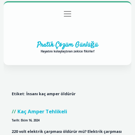
menüyü
Anasayfa
Gizlilik Politikası
Yasal Uyarı
aç
Hakkımızda
Pratik Çözüm Günlüğü
Hayatını kolaylaştıran zekice fikirler!
Etiket:
İnsanı kaç amper öldürür
Kaç Amper Tehlikeli
Tarih: Ekim 16, 2024
220 volt elektrik çarpması öldürür mü? Elektrik çarpması