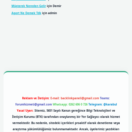
Müşterek Nereden Gelir
için
Demir
Aport Ne Demek Tdk
için
admin
obil giriş
betexpergiris.casino
betexper giriş
Reklam ve İletişim:
E-mail:
backlinkpaneli@gmail.com
Teams:
forumhizmeti@gmail.com
Whatsapp: 0262 606 0 726
Telegram: @karabul
Yasal Uyarı:
Sitemiz, 5651 Sayılı Kanun gereğince Bilgi Teknolojileri ve
İletişim Kurumu (BTK) tarafından onaylanmış bir Yer Sağlayıcı olarak hizmet
vermektedir. Bu nedenle, sitedeki içerikleri proaktif olarak denetleme veya
araştırma yükümlülüğümüz bulunmamaktadır. Ancak, üyelerimiz yazdıkları