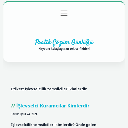
menüyü
Anasayfa
Gizlilik Politikası
Yasal Uyarı
aç
Hakkımızda
Pratik Çözüm Günlüğü
Hayatını kolaylaştıran zekice fikirler!
Etiket:
İşlevselcilik temsilcileri kimlerdir
İŞlevselci Kuramcılar Kimlerdir
Tarih: Eylül 24, 2024
İşlevselcilik temsilcileri kimlerdir? Önde gelen