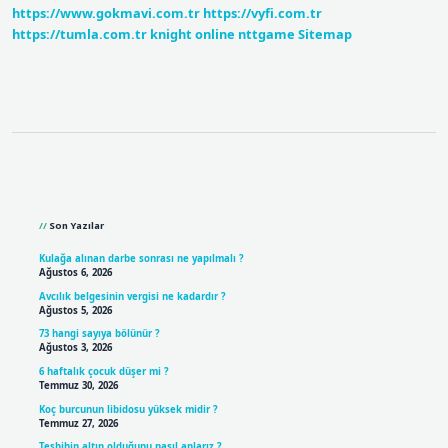
https://www.gokmavi.com.tr
https://vyfi.com.tr
Açılmıştır
https://tumla.com.tr
knight online
nttgame
Sitemap
Sidebar
Son Yazılar
Kulağa alınan darbe sonrası ne yapılmalı ?
Ağustos 6, 2026
Avcılık belgesinin vergisi ne kadardır ?
Ağustos 5, 2026
73 hangi sayıya bölünür ?
Ağustos 3, 2026
6 haftalık çocuk düşer mi ?
Temmuz 30, 2026
Koç burcunun libidosu yüksek midir ?
Temmuz 27, 2026
Tesbihin altın olduğunu nasıl anlarız ?