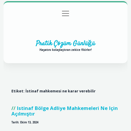
menüyü
Anasayfa
Gizlilik Politikası
Yasal Uyarı
aç
Hakkımızda
Pratik Çözüm Günlüğü
Hayatını kolaylaştıran zekice fikirler!
Etiket:
İstinaf mahkemesi ne karar verebilir
Istinaf Bölge Adliye Mahkemeleri Ne Için
Açılmıştır
Tarih: Ekim 13, 2024