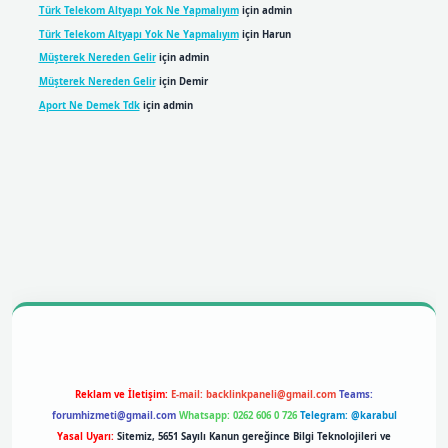
Türk Telekom Altyapı Yok Ne Yapmalıyım
için
admin
Türk Telekom Altyapı Yok Ne Yapmalıyım
için
Harun
Müşterek Nereden Gelir
için
admin
Müşterek Nereden Gelir
için
Demir
Aport Ne Demek Tdk
için
admin
bil giriş
betexpergiris.casino
betexper giriş
Reklam ve İletişim:
E-mail:
backlinkpaneli@gmail.com
Teams:
forumhizmeti@gmail.com
Whatsapp: 0262 606 0 726
Telegram: @karabul
Yasal Uyarı:
Sitemiz, 5651 Sayılı Kanun gereğince Bilgi Teknolojileri ve