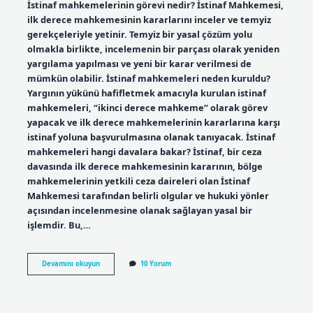
İstinaf mahkemelerinin görevi nedir? İstinaf Mahkemesi,
ilk derece mahkemesinin kararlarını inceler ve temyiz
gerekçeleriyle yetinir. Temyiz bir yasal çözüm yolu
olmakla birlikte, incelemenin bir parçası olarak yeniden
yargılama yapılması ve yeni bir karar verilmesi de
mümkün olabilir. İstinaf mahkemeleri neden kuruldu?
Yargının yükünü hafifletmek amacıyla kurulan istinaf
mahkemeleri, “ikinci derece mahkeme” olarak görev
yapacak ve ilk derece mahkemelerinin kararlarına karşı
istinaf yoluna başvurulmasına olanak tanıyacak. İstinaf
mahkemeleri hangi davalara bakar? İstinaf, bir ceza
davasında ilk derece mahkemesinin kararının, bölge
mahkemelerinin yetkili ceza daireleri olan İstinaf
Mahkemesi tarafından belirli olgular ve hukuki yönler
açısından incelenmesine olanak sağlayan yasal bir
işlemdir. Bu,…
Istinaf
Devamını okuyun
10 Yorum
Bölge
Adliye
Mahkemeleri
Ne
Için