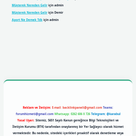
Müşterek Nereden Gelir
için
admin
Müşterek Nereden Gelir
için
Demir
Aport Ne Demek Tdk
için
admin
bil giriş
betexpergiris.casino
betexper giriş
Reklam ve İletişim:
E-mail:
backlinkpaneli@gmail.com
Teams:
forumhizmeti@gmail.com
Whatsapp: 0262 606 0 726
Telegram: @karabul
Yasal Uyarı:
Sitemiz, 5651 Sayılı Kanun gereğince Bilgi Teknolojileri ve
İletişim Kurumu (BTK) tarafından onaylanmış bir Yer Sağlayıcı olarak hizmet
vermektedir. Bu nedenle, sitedeki içerikleri proaktif olarak denetleme veya