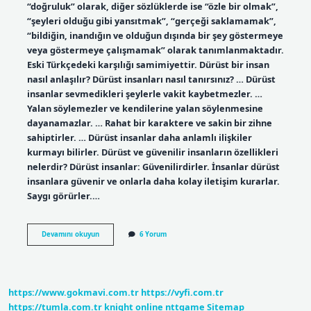
“doğruluk” olarak, diğer sözlüklerde ise “özle bir olmak”,
“şeyleri olduğu gibi yansıtmak”, “gerçeği saklamamak”,
“bildiğin, inandığın ve olduğun dışında bir şey göstermeye
veya göstermeye çalışmamak” olarak tanımlanmaktadır.
Eski Türkçedeki karşılığı samimiyettir. Dürüst bir insan
nasıl anlaşılır? Dürüst insanları nasıl tanırsınız? … Dürüst
insanlar sevmedikleri şeylerle vakit kaybetmezler. …
Yalan söylemezler ve kendilerine yalan söylenmesine
dayanamazlar. … Rahat bir karaktere ve sakin bir zihne
sahiptirler. … Dürüst insanlar daha anlamlı ilişkiler
kurmayı bilirler. Dürüst ve güvenilir insanların özellikleri
nelerdir? Dürüst insanlar: Güvenilirdirler. İnsanlar dürüst
insanlara güvenir ve onlarla daha kolay iletişim kurarlar.
Saygı görürler.…
Dürüst
Devamını okuyun
6 Yorum
Insan
Kimdir
https://www.gokmavi.com.tr
https://vyfi.com.tr
https://tumla.com.tr
knight online
nttgame
Sitemap