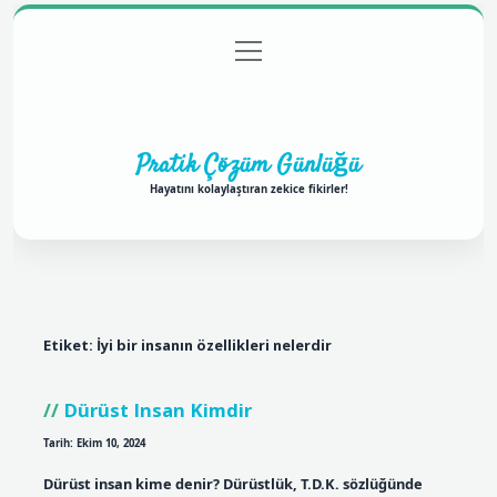
menüyü
Anasayfa
Gizlilik Politikası
Yasal Uyarı
aç
Hakkımızda
Pratik Çözüm Günlüğü
Hayatını kolaylaştıran zekice fikirler!
Etiket:
İyi bir insanın özellikleri nelerdir
Dürüst Insan Kimdir
Tarih: Ekim 10, 2024
Dürüst insan kime denir? Dürüstlük, T.D.K. sözlüğünde