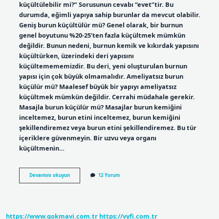
küçültülebilir mi?” Sorusunun cevabı “evet”tir. Bu
durumda, eğimli yapıya sahip burunlar da mevcut olabilir.
Geniş burun küçültülür mü? Genel olarak, bir burnun
genel boyutunu %20-25’ten fazla küçültmek mümkün
değildir. Bunun nedeni, burnun kemik ve kıkırdak yapısını
küçültürken, üzerindeki deri yapısını
küçültemememizdir. Bu deri, yeni oluşturulan burnun
yapısı için çok büyük olmamalıdır. Ameliyatsız burun
küçülür mü? Maalesef büyük bir yapıyı ameliyatsız
küçültmek mümkün değildir. Cerrahi müdahale gerekir.
Masajla burun küçülür mü? Masajlar burun kemiğini
inceltemez, burun etini inceltemez, burun kemiğini
şekillendiremez veya burun etini şekillendiremez. Bu tür
içeriklere güvenmeyin. Bir uzvu veya organı
küçültmenin…
Büyük
Devamını okuyun
12 Yorum
Burun
Nasıl
Küçültülür
https://www.gokmavi.com.tr
https://vyfi.com.tr