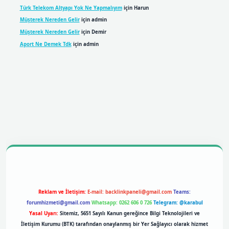
Türk Telekom Altyapı Yok Ne Yapmalıyım
için
Harun
Müşterek Nereden Gelir
için
admin
Müşterek Nereden Gelir
için
Demir
Aport Ne Demek Tdk
için
admin
riş
Reklam ve İletişim:
E-mail:
backlinkpaneli@gmail.com
Teams:
forumhizmeti@gmail.com
Whatsapp: 0262 606 0 726
Telegram: @karabul
Yasal Uyarı:
Sitemiz, 5651 Sayılı Kanun gereğince Bilgi Teknolojileri ve
İletişim Kurumu (BTK) tarafından onaylanmış bir Yer Sağlayıcı olarak hizmet