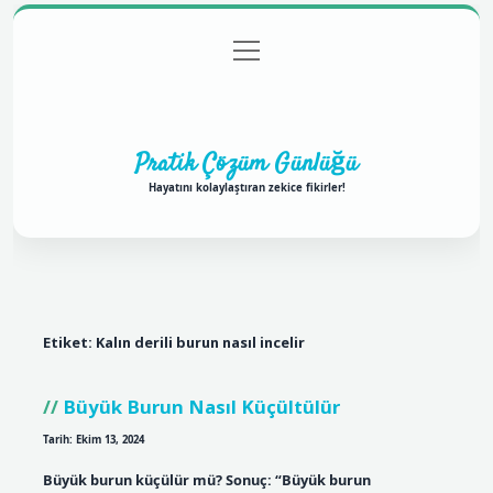
menüyü
Anasayfa
Gizlilik Politikası
Yasal Uyarı
aç
Hakkımızda
Pratik Çözüm Günlüğü
Hayatını kolaylaştıran zekice fikirler!
Etiket:
Kalın derili burun nasıl incelir
Büyük Burun Nasıl Küçültülür
Tarih: Ekim 13, 2024
Büyük burun küçülür mü? Sonuç: “Büyük burun