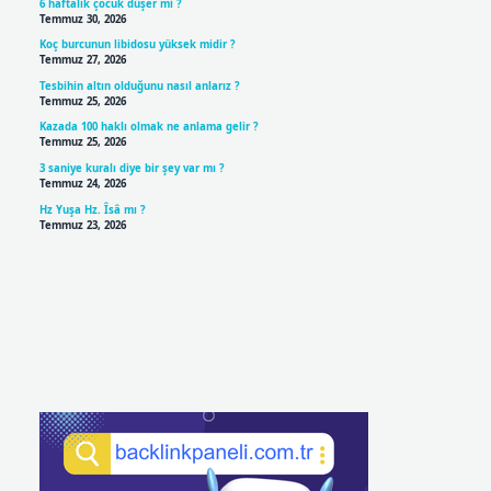
6 haftalık çocuk düşer mi ?
Temmuz 30, 2026
Koç burcunun libidosu yüksek midir ?
Temmuz 27, 2026
Tesbihin altın olduğunu nasıl anlarız ?
Temmuz 25, 2026
Kazada 100 haklı olmak ne anlama gelir ?
Temmuz 25, 2026
3 saniye kuralı diye bir şey var mı ?
Temmuz 24, 2026
Hz Yuşa Hz. Îsâ mı ?
Temmuz 23, 2026