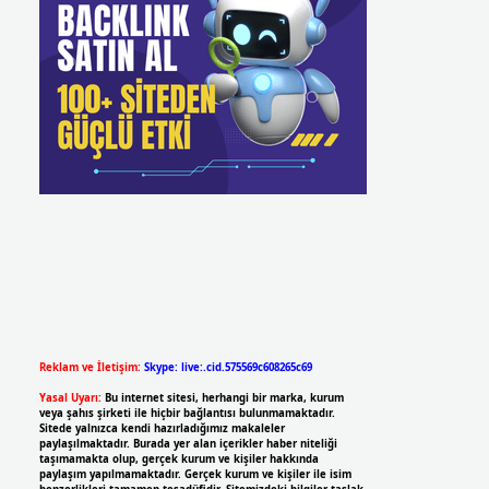
Reklam ve İletişim:
Skype: live:.cid.575569c608265c69
Yasal Uyarı:
Bu internet sitesi, herhangi bir marka, kurum
veya şahıs şirketi ile hiçbir bağlantısı bulunmamaktadır.
Sitede yalnızca kendi hazırladığımız makaleler
paylaşılmaktadır. Burada yer alan içerikler haber niteliği
taşımamakta olup, gerçek kurum ve kişiler hakkında
paylaşım yapılmamaktadır. Gerçek kurum ve kişiler ile isim