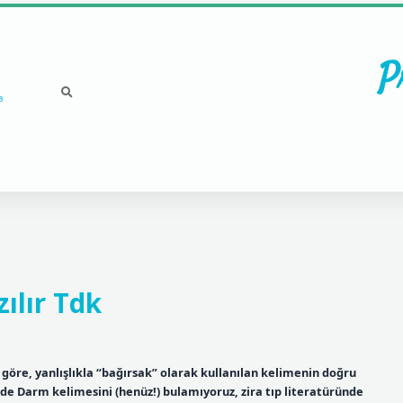
P
a
ılır Tdk
a göre, yanlışlıkla “bağırsak” olarak kullanılan kelimenin doğru
de Darm kelimesini (henüz!) bulamıyoruz, zira tıp literatüründe