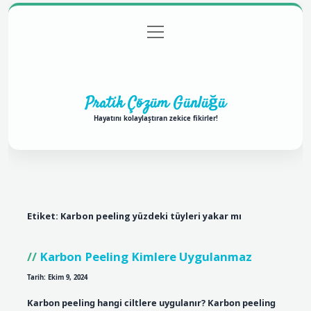
menüyü
Anasayfa
Gizlilik Politikası
Yasal Uyarı
aç
Hakkımızda
Pratik Çözüm Günlüğü
Hayatını kolaylaştıran zekice fikirler!
Etiket:
Karbon peeling yüzdeki tüyleri yakar mı
Karbon Peeling Kimlere Uygulanmaz
Tarih: Ekim 9, 2024
Karbon peeling hangi ciltlere uygulanır? Karbon peeling