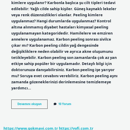
kimlere uygulanır? Karbonla başlıca şu cilt tipleri tedavi
edilebilir: Yağlı cilde sahip kişiler. Güneş kaynaklı lekeler
veya renk düzensizlikleri olanlar. Peeling kimlere
uygulanmaz? Hangi durumlarda uygulanmaz? Kontrol
altına alınmamış diyabet hastaları kimyasal peeling
uygulanamayan kategoridedir. Hamilelere ve emziren
annelere uygulanamaz. Karbon peeling sonrası sivilce
çıkar mı? Karbon peeling cildin yağ dengesinde
değişikliklere neden olabilir ve ayrıca akne oluşumunu
tetikleyebilir. Karbon peeling son zamanlarda çok az yan
etkiye sahip popüler bir uygulamadır. Detaylı bilgi için
doktorunuza danışabilirsiniz. Karbon peeling işe yarıyor
mu? Soruya evet cevabını verebiliriz. Karbon peeling aynı
zamanda gözeneklerinizi derinlemesine temizlemeye
yardımcı…
Karbon
Devamını okuyun
10 Yorum
Peeling
Kimlere
Uygulanmaz
https://www.gokmavi.com.tr
https://vyfi.com.tr