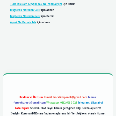
Türk Telekom Altyapı Yok Ne Yapmalıyım
için
Harun
Müşterek Nereden Gelir
için
admin
Müşterek Nereden Gelir
için
Demir
Aport Ne Demek Tdk
için
admin
obil giriş
betexpergiris.casino
betexper giriş
Reklam ve İletişim:
E-mail:
backlinkpaneli@gmail.com
Teams:
forumhizmeti@gmail.com
Whatsapp: 0262 606 0 726
Telegram: @karabul
Yasal Uyarı:
Sitemiz, 5651 Sayılı Kanun gereğince Bilgi Teknolojileri ve
İletişim Kurumu (BTK) tarafından onaylanmış bir Yer Sağlayıcı olarak hizmet