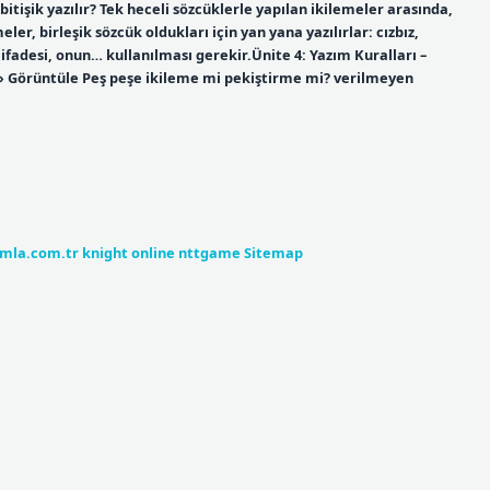
itişik yazılır? Tek heceli sözcüklerle yapılan ikilemeler arasında,
er, birleşik sözcük oldukları için yan yana yazılırlar: cızbız,
yüz ifadesi, onun… kullanılması gerekir.Ünite 4: Yazım Kuralları –
 › Görüntüle Peş peşe ikileme mi pekiştirme mi? verilmeyen
umla.com.tr
knight online
nttgame
Sitemap