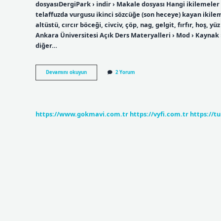
dosyasıDergiPark › indir › Makale dosyası Hangi ikilemeler b
telaffuzda vurgusu ikinci sözcüğe (son heceye) kayan ikilemel
altüstü, cırcır böceği, civciv, çöp, nag, gelgit, fırfır, hoş, 
Ankara Üniversitesi Açık Ders Materyalleri › Mod › Kaynak
diğer…
Pekiştirme
Devamını okuyun
2 Yorum
Ve
Ikilemeler
Nasıl
Yazılır
https://www.gokmavi.com.tr
https://vyfi.com.tr
https://t