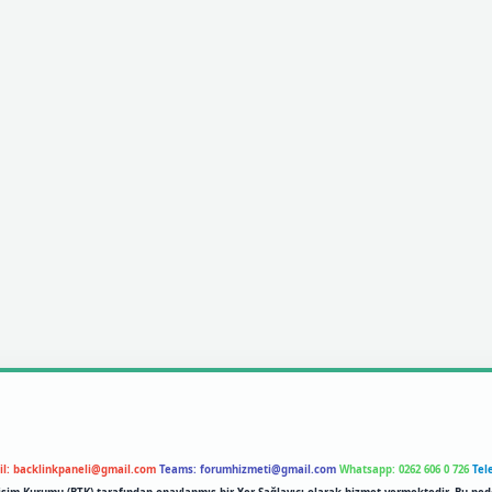
il:
backlinkpaneli@gmail.com
Teams:
forumhizmeti@gmail.com
Whatsapp: 0262 606 0 726
Tel