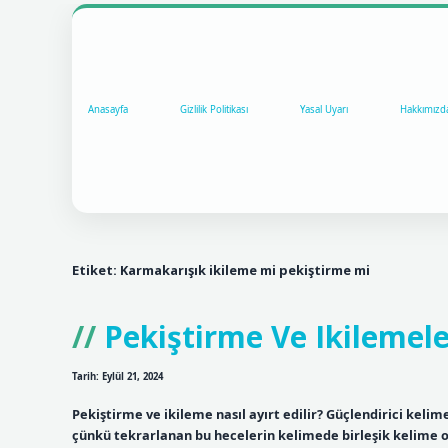
Anasayfa
Gizlilik Politikası
Yasal Uyarı
Hakkımızd
Etiket:
Karmakarışık ikileme mi pekiştirme mi
Pekiştirme Ve Ikilemeler
Tarih: Eylül 21, 2024
Pekiştirme ve ikileme nasıl ayırt edilir? Güçlendirici keli
çünkü tekrarlanan bu hecelerin kelimede birleşik kelime ol