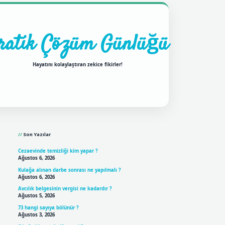
ratik Çözüm Günlüğü
Hayatını kolaylaştıran zekice fikirler!
Sidebar
ilbet mobil giriş
betexpergiris.
Son Yazılar
Cezaevinde temizliği kim yapar ?
Ağustos 6, 2026
Kulağa alınan darbe sonrası ne yapılmalı ?
Ağustos 6, 2026
Avcılık belgesinin vergisi ne kadardır ?
Ağustos 5, 2026
73 hangi sayıya bölünür ?
Ağustos 3, 2026