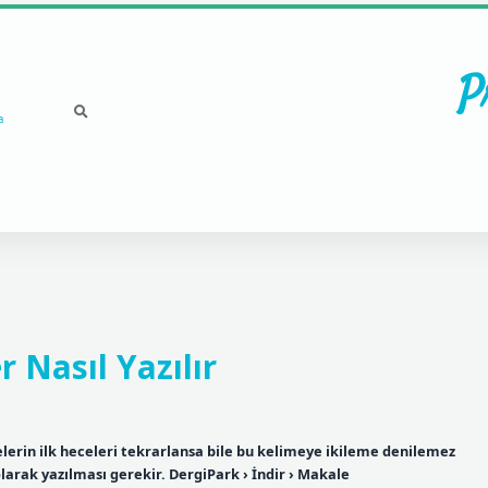
P
a
 Nasıl Yazılır
melerin ilk heceleri tekrarlansa bile bu kelimeye ikileme denilemez
arak yazılması gerekir. DergiPark › İndir › Makale