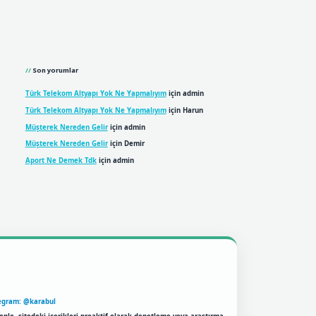
Son yorumlar
Türk Telekom Altyapı Yok Ne Yapmalıyım
için
admin
Türk Telekom Altyapı Yok Ne Yapmalıyım
için
Harun
Müşterek Nereden Gelir
için
admin
Müşterek Nereden Gelir
için
Demir
Aport Ne Demek Tdk
için
admin
egram: @karabul