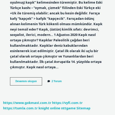
oyulmuş) kaşık” kelimesinden türemiştir. Bu kelime Eski
Türkçe kashı – “oymak, çizmek” fiilinden Eski Türkçe eki
+Uk ile türemiş olabilir; ancak bu kesin değildir. Farsça
kafş “kapçek” > kafşik “kapçecik”. Farsçadan ödünç
alınan kelimenin Türk kökenli olması mümkündür. Kaşık
neyi temsil eder? Kaşık, (üstün) kimlik sıfatı: devrimci,
sosyalist, ilerici, modern… 1 Ağustos 2020 Kaşık nasıl
ortaya çıkmıştır? Kaşıklar Paleolitik çağdan beri
kullanılmaktadır. Kaşıklar deniz kabuklarından
esinlenerek icat edilmiştir. Çatal ilk olarak iki uçlu bir
çatal olarak ortaya çıkmıştır ve Yunanlılardan beri
kullanılmaktadır. İlk çatal Avrupa’da 14. yüzyılda ortaya
çıkmıştır. Kaşık nasıl ortaya…
Kaşığa
Devamını okuyun
2 Yorum
Neden
Kaşık
Demişler
https://www.gokmavi.com.tr
https://vyfi.com.tr
https://tumla.com.tr
knight online
nttgame
Sitemap