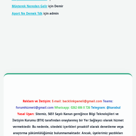
Müşterek Nereden Gelir
için
Demir
Aport Ne Demek Tdk
için
admin
bil giriş
betexpergiris.casino
betexper giriş
Reklam ve İletişim:
E-mail:
backlinkpaneli@gmail.com
Teams:
forumhizmeti@gmail.com
Whatsapp: 0262 606 0 726
Telegram: @karabul
Yasal Uyarı:
Sitemiz, 5651 Sayılı Kanun gereğince Bilgi Teknolojileri ve
İletişim Kurumu (BTK) tarafından onaylanmış bir Yer Sağlayıcı olarak hizmet
vermektedir. Bu nedenle, sitedeki içerikleri proaktif olarak denetleme veya
araştırma yükümlülüğümüz bulunmamaktadır. Ancak, üyelerimiz yazdıkları