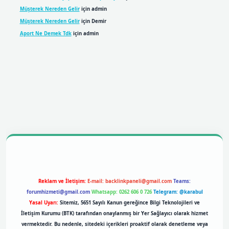
Müşterek Nereden Gelir
için
admin
Müşterek Nereden Gelir
için
Demir
Aport Ne Demek Tdk
için
admin
bil giriş
betexpergiris.casino
betexper giriş
Reklam ve İletişim:
E-mail:
backlinkpaneli@gmail.com
Teams:
forumhizmeti@gmail.com
Whatsapp: 0262 606 0 726
Telegram: @karabul
Yasal Uyarı:
Sitemiz, 5651 Sayılı Kanun gereğince Bilgi Teknolojileri ve
İletişim Kurumu (BTK) tarafından onaylanmış bir Yer Sağlayıcı olarak hizmet
vermektedir. Bu nedenle, sitedeki içerikleri proaktif olarak denetleme veya