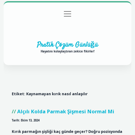
menüyü
Anasayfa
Gizlilik Politikası
Yasal Uyarı
aç
Hakkımızda
Pratik Çözüm Günlüğü
Hayatını kolaylaştıran zekice fikirler!
Etiket:
Kaynamayan kırık nasıl anlaşılır
Alçılı Kolda Parmak Şişmesi Normal Mi
Tarih: Ekim 13, 2024
Kırık parmağın şişliği kaç günde geçer? Doğru pozisyonda