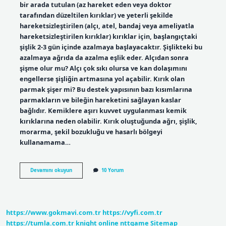
bir arada tutulan (az hareket eden veya doktor
tarafından düzeltilen kırıklar) ve yeterli şekilde
hareketsizleştirilen (alçı, atel, bandaj veya ameliyatla
hareketsizleştirilen kırıklar) kırıklar için, başlangıçtaki
şişlik 2-3 gün içinde azalmaya başlayacaktır. Şişlikteki bu
azalmaya ağrıda da azalma eşlik eder. Alçıdan sonra
şişme olur mu? Alçı çok sıkı olursa ve kan dolaşımını
engellerse şişliğin artmasına yol açabilir. Kırık olan
parmak şişer mi? Bu destek yapısının bazı kısımlarına
parmakların ve bileğin hareketini sağlayan kaslar
bağlıdır. Kemiklere aşırı kuvvet uygulanması kemik
kırıklarına neden olabilir. Kırık oluştuğunda ağrı, şişlik,
morarma, şekil bozukluğu ve hasarlı bölgeyi
kullanamama…
Alçılı
Devamını okuyun
10 Yorum
Kolda
Parmak
Şişmesi
Normal
Mi
https://www.gokmavi.com.tr
https://vyfi.com.tr
https://tumla.com.tr
knight online
nttgame
Sitemap