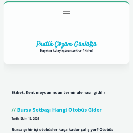
menüyü
Anasayfa
Gizlilik Politikası
Yasal Uyarı
aç
Hakkımızda
Pratik Çözüm Günlüğü
Hayatını kolaylaştıran zekice fikirler!
Etiket:
Kent meydanından terminale nasıl gidilir
Bursa Setbaşı Hangi Otobüs Gider
Tarih: Ekim 13, 2024
Bursa şehir içi otobüsler kaça kadar çalışıyor? Otobüs