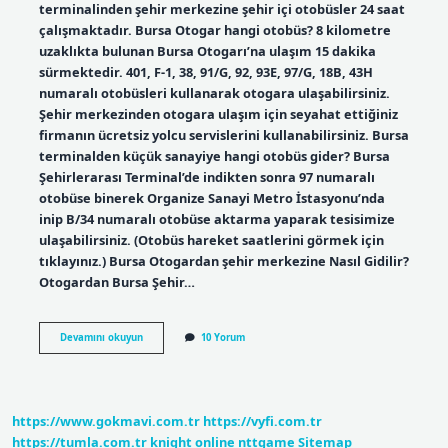
terminalinden şehir merkezine şehir içi otobüsler 24 saat
çalışmaktadır. Bursa Otogar hangi otobüs? 8 kilometre
uzaklıkta bulunan Bursa Otogarı’na ulaşım 15 dakika
sürmektedir. 401, F-1, 38, 91/G, 92, 93E, 97/G, 18B, 43H
numaralı otobüsleri kullanarak otogara ulaşabilirsiniz.
Şehir merkezinden otogara ulaşım için seyahat ettiğiniz
firmanın ücretsiz yolcu servislerini kullanabilirsiniz. Bursa
terminalden küçük sanayiye hangi otobüs gider? Bursa
Şehirlerarası Terminal’de indikten sonra 97 numaralı
otobüse binerek Organize Sanayi Metro İstasyonu’nda
inip B/34 numaralı otobüse aktarma yaparak tesisimize
ulaşabilirsiniz. (Otobüs hareket saatlerini görmek için
tıklayınız.) Bursa Otogardan şehir merkezine Nasıl Gidilir?
Otogardan Bursa Şehir…
Bursa
Devamını okuyun
10 Yorum
Setbaşı
Hangi
Otobüs
Gider
https://www.gokmavi.com.tr
https://vyfi.com.tr
https://tumla.com.tr
knight online
nttgame
Sitemap