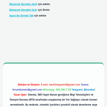
Müşterek Nereden Gelir
için
admin
Müşterek Nereden Gelir
için
Demir
Aport Ne Demek Tdk
için
admin
bil giriş
betexpergiris.casino
betexper giriş
Reklam ve İletişim:
E-mail:
backlinkpaneli@gmail.com
Teams:
forumhizmeti@gmail.com
Whatsapp: 0262 606 0 726
Telegram: @karabul
Yasal Uyarı:
Sitemiz, 5651 Sayılı Kanun gereğince Bilgi Teknolojileri ve
İletişim Kurumu (BTK) tarafından onaylanmış bir Yer Sağlayıcı olarak hizmet
vermektedir. Bu nedenle, sitedeki içerikleri proaktif olarak denetleme veya