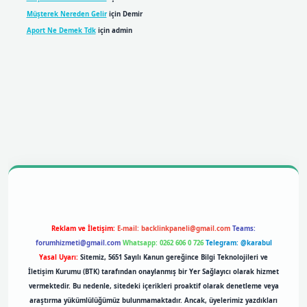
Müşterek Nereden Gelir
için
Demir
Aport Ne Demek Tdk
için
admin
obil giriş
betexpergiris.casino
betexper giriş
Reklam ve İletişim:
E-mail:
backlinkpaneli@gmail.com
Teams:
forumhizmeti@gmail.com
Whatsapp: 0262 606 0 726
Telegram: @karabul
Yasal Uyarı:
Sitemiz, 5651 Sayılı Kanun gereğince Bilgi Teknolojileri ve
İletişim Kurumu (BTK) tarafından onaylanmış bir Yer Sağlayıcı olarak hizmet
vermektedir. Bu nedenle, sitedeki içerikleri proaktif olarak denetleme veya
araştırma yükümlülüğümüz bulunmamaktadır. Ancak, üyelerimiz yazdıkları