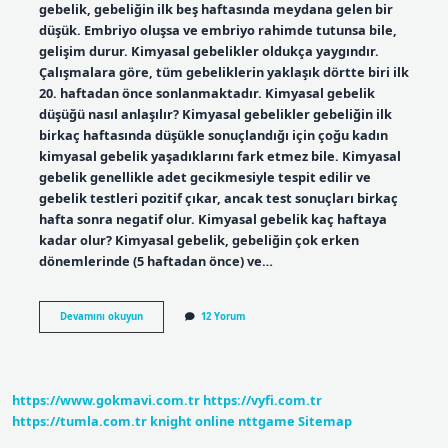
gebelik, gebeliğin ilk beş haftasında meydana gelen bir
düşük. Embriyo oluşsa ve embriyo rahimde tutunsa bile,
gelişim durur. Kimyasal gebelikler oldukça yaygındır.
Çalışmalara göre, tüm gebeliklerin yaklaşık dörtte biri ilk
20. haftadan önce sonlanmaktadır. Kimyasal gebelik
düşüğü nasıl anlaşılır? Kimyasal gebelikler gebeliğin ilk
birkaç haftasında düşükle sonuçlandığı için çoğu kadın
kimyasal gebelik yaşadıklarını fark etmez bile. Kimyasal
gebelik genellikle adet gecikmesiyle tespit edilir ve
gebelik testleri pozitif çıkar, ancak test sonuçları birkaç
hafta sonra negatif olur. Kimyasal gebelik kaç haftaya
kadar olur? Kimyasal gebelik, gebeliğin çok erken
dönemlerinde (5 haftadan önce) ve…
Kimyasal
Devamını okuyun
12 Yorum
Gebelik
Kaç
Haftada
Düşer
https://www.gokmavi.com.tr
https://vyfi.com.tr
https://tumla.com.tr
knight online
nttgame
Sitemap