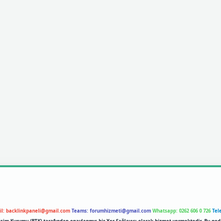
il:
backlinkpaneli@gmail.com
Teams:
forumhizmeti@gmail.com
Whatsapp: 0262 606 0 726
Tel