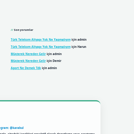
Son yorumlar
Türk Telekom Altyapı Yok Ne Yapmalıyım
için
admin
Türk Telekom Altyapı Yok Ne Yapmalıyım
için
Harun
Müşterek Nereden Gelir
için
admin
Müşterek Nereden Gelir
için
Demir
Aport Ne Demek Tdk
için
admin
egram: @karabul