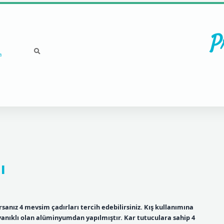
P
a
ı
orsanız 4 mevsim çadırları tercih edebilirsiniz. Kış kullanımına
yanıklı olan alüminyumdan yapılmıştır. Kar tutuculara sahip 4