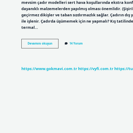
mevsim çadır modelleri sert hava koşullarında ekstra konfor 
dayanıklı malzemelerden yapılmış olması önemlidir. (Şişiril
geçirmez dikişler ve taban sızdırmazlık sağlar. Çadırın dış 
ile işlenir. Çadırda üşümemek için ne yapmalı? Kış tatili
termal…
Kışlık
Devamını okuyun
14 Yorum
Çadır
Nasıl
Olmalı
https://www.gokmavi.com.tr
https://vyfi.com.tr
https://t