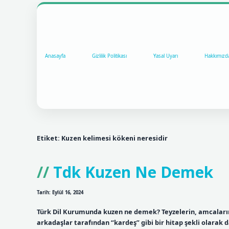
Anasayfa
Gizlilik Politikası
Yasal Uyarı
Hakkımızd
Etiket:
Kuzen kelimesi kökeni neresidir
Tdk Kuzen Ne Demek
Tarih: Eylül 16, 2024
Türk Dil Kurumunda kuzen ne demek? Teyzelerin, amcaların
arkadaşlar tarafından “kardeş” gibi bir hitap şekli olarak d