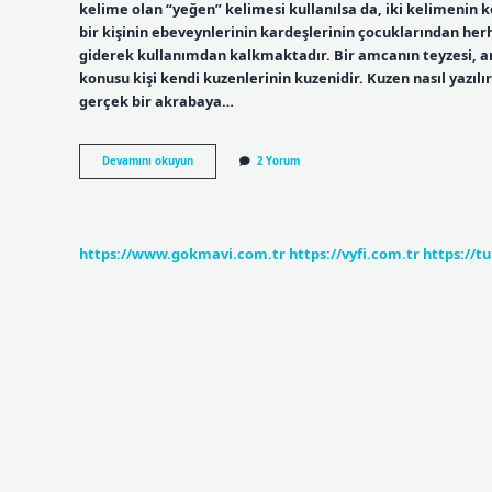
kelime olan “yeğen” kelimesi kullanılsa da, iki kelimenin 
bir kişinin ebeveynlerinin kardeşlerinin çocuklarından her
giderek kullanımdan kalkmaktadır. Bir amcanın teyzesi, amc
konusu kişi kendi kuzenlerinin kuzenidir. Kuzen nasıl yazılır
gerçek bir akrabaya…
Tdk
Devamını okuyun
2 Yorum
Kuzen
Ne
Demek
https://www.gokmavi.com.tr
https://vyfi.com.tr
https://t