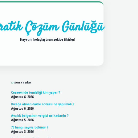
ratik Çözüm Günlüğü
Hayatını kolaylaştıran zekice fikirler!
Sidebar
ilbet mobil giriş
betexpergiris.casino
betexper giriş
Son Yazılar
Cezaevinde temizliği kim yapar ?
Ağustos 6, 2026
Kulağa alınan darbe sonrası ne yapılmalı ?
Ağustos 6, 2026
Avcılık belgesinin vergisi ne kadardır ?
Ağustos 5, 2026
73 hangi sayıya bölünür ?
Ağustos 3, 2026