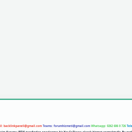
il:
backlinkpaneli@gmail.com
Teams:
forumhizmeti@gmail.com
Whatsapp: 0262 606 0 726
Tel