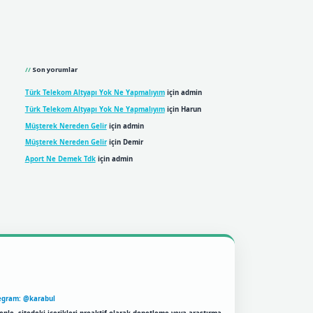
Son yorumlar
Türk Telekom Altyapı Yok Ne Yapmalıyım
için
admin
Türk Telekom Altyapı Yok Ne Yapmalıyım
için
Harun
Müşterek Nereden Gelir
için
admin
Müşterek Nereden Gelir
için
Demir
Aport Ne Demek Tdk
için
admin
egram: @karabul