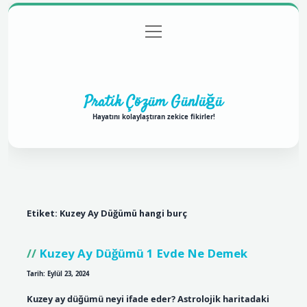
menüyü
Anasayfa
Gizlilik Politikası
Yasal Uyarı
aç
Hakkımızda
Pratik Çözüm Günlüğü
Hayatını kolaylaştıran zekice fikirler!
Etiket:
Kuzey Ay Düğümü hangi burç
Kuzey Ay Düğümü 1 Evde Ne Demek
Tarih: Eylül 23, 2024
Kuzey ay düğümü neyi ifade eder? Astrolojik haritadaki