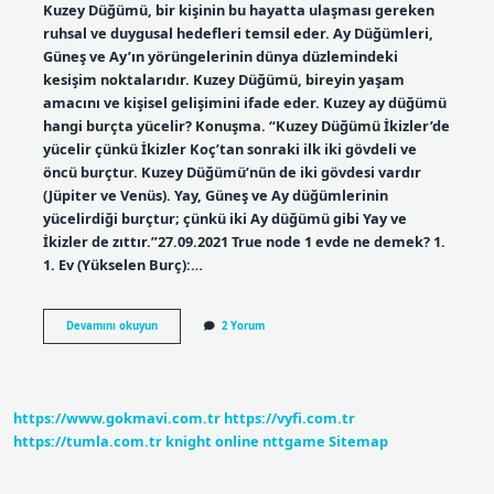
Kuzey Düğümü, bir kişinin bu hayatta ulaşması gereken
ruhsal ve duygusal hedefleri temsil eder. Ay Düğümleri,
Güneş ve Ay’ın yörüngelerinin dünya düzlemindeki
kesişim noktalarıdır. Kuzey Düğümü, bireyin yaşam
amacını ve kişisel gelişimini ifade eder. Kuzey ay düğümü
hangi burçta yücelir? Konuşma. “Kuzey Düğümü İkizler’de
yücelir çünkü İkizler Koç’tan sonraki ilk iki gövdeli ve
öncü burçtur. Kuzey Düğümü’nün de iki gövdesi vardır
(Jüpiter ve Venüs). Yay, Güneş ve Ay düğümlerinin
yücelirdiği burçtur; çünkü iki Ay düğümü gibi Yay ve
İkizler de zıttır.”27.09.2021 True node 1 evde ne demek? 1.
1. Ev (Yükselen Burç):…
Kuzey
Devamını okuyun
2 Yorum
Ay
Düğümü
1
Evde
Ne
https://www.gokmavi.com.tr
https://vyfi.com.tr
Demek
https://tumla.com.tr
knight online
nttgame
Sitemap