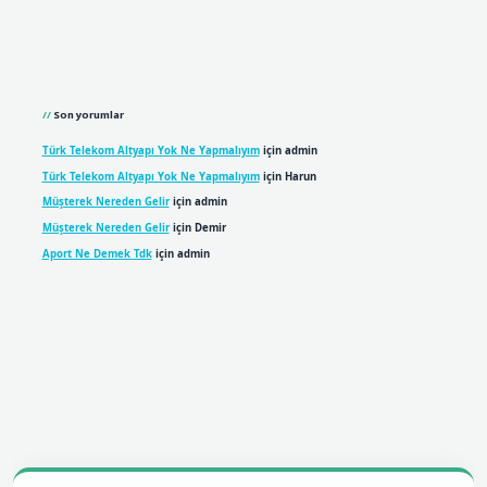
Son yorumlar
Türk Telekom Altyapı Yok Ne Yapmalıyım
için
admin
Türk Telekom Altyapı Yok Ne Yapmalıyım
için
Harun
Müşterek Nereden Gelir
için
admin
Müşterek Nereden Gelir
için
Demir
Aport Ne Demek Tdk
için
admin
il giriş
betexpergiris.casino
betexper giriş