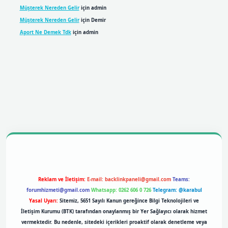
Müşterek Nereden Gelir
için
admin
Müşterek Nereden Gelir
için
Demir
Aport Ne Demek Tdk
için
admin
bil giriş
betexpergiris.casino
betexper giriş
Reklam ve İletişim:
E-mail:
backlinkpaneli@gmail.com
Teams:
forumhizmeti@gmail.com
Whatsapp: 0262 606 0 726
Telegram: @karabul
Yasal Uyarı:
Sitemiz, 5651 Sayılı Kanun gereğince Bilgi Teknolojileri ve
İletişim Kurumu (BTK) tarafından onaylanmış bir Yer Sağlayıcı olarak hizmet
vermektedir. Bu nedenle, sitedeki içerikleri proaktif olarak denetleme veya