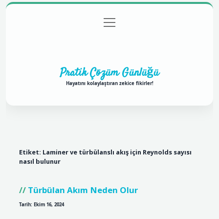
menüyü
Anasayfa
Gizlilik Politikası
Yasal Uyarı
aç
Hakkımızda
Pratik Çözüm Günlüğü
Hayatını kolaylaştıran zekice fikirler!
Etiket:
Laminer ve türbülanslı akış için Reynolds sayısı
nasıl bulunur
Türbülan Akım Neden Olur
Tarih: Ekim 16, 2024