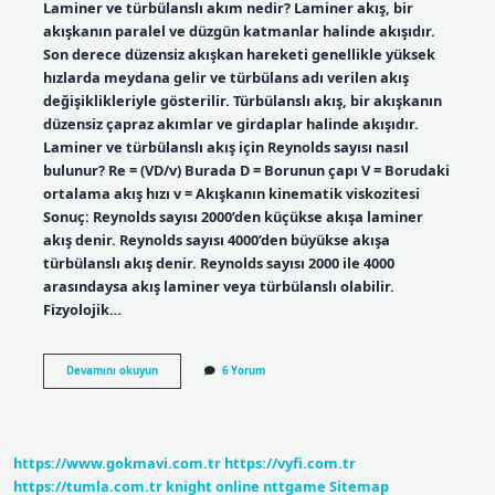
Laminer ve türbülanslı akım nedir? Laminer akış, bir
akışkanın paralel ve düzgün katmanlar halinde akışıdır.
Son derece düzensiz akışkan hareketi genellikle yüksek
hızlarda meydana gelir ve türbülans adı verilen akış
değişiklikleriyle gösterilir. Türbülanslı akış, bir akışkanın
düzensiz çapraz akımlar ve girdaplar halinde akışıdır.
Laminer ve türbülanslı akış için Reynolds sayısı nasıl
bulunur? Re = (VD/v) Burada D = Borunun çapı V = Borudaki
ortalama akış hızı v = Akışkanın kinematik viskozitesi
Sonuç: Reynolds sayısı 2000’den küçükse akışa laminer
akış denir. Reynolds sayısı 4000’den büyükse akışa
türbülanslı akış denir. Reynolds sayısı 2000 ile 4000
arasındaysa akış laminer veya türbülanslı olabilir.
Fizyolojik…
Türbülan
Devamını okuyun
6 Yorum
Akım
Neden
Olur
https://www.gokmavi.com.tr
https://vyfi.com.tr
https://tumla.com.tr
knight online
nttgame
Sitemap