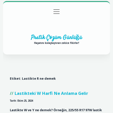
menüyü
Anasayfa
Gizlilik Politikası
Yasal Uyarı
aç
Hakkımızda
Pratik Çözüm Günlüğü
Hayatını kolaylaştıran zekice fikirler!
Etiket:
Lastikte R ne demek
Lastikteki W Harfi Ne Anlama Gelir
Tarih: Ekim 25, 2024
Lastikte W ve Y ne demek? Örneğin, 225/55 R17 97W lastik