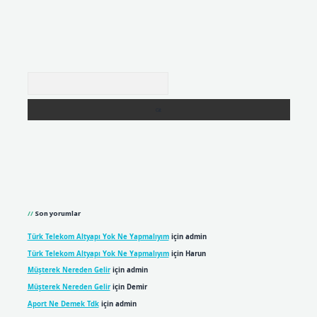
Arama
Son yorumlar
Türk Telekom Altyapı Yok Ne Yapmalıyım
için
admin
Türk Telekom Altyapı Yok Ne Yapmalıyım
için
Harun
Müşterek Nereden Gelir
için
admin
Müşterek Nereden Gelir
için
Demir
Aport Ne Demek Tdk
için
admin