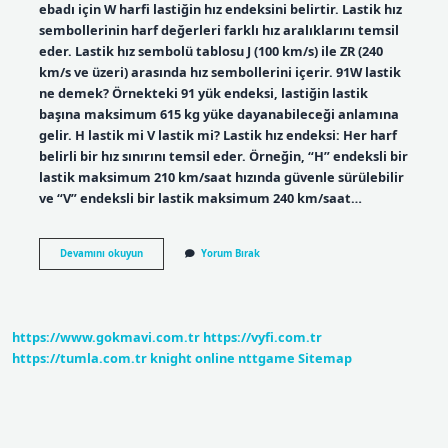
ebadı için W harfi lastiğin hız endeksini belirtir. Lastik hız
sembollerinin harf değerleri farklı hız aralıklarını temsil
eder. Lastik hız sembolü tablosu J (100 km/s) ile ZR (240
km/s ve üzeri) arasında hız sembollerini içerir. 91W lastik
ne demek? Örnekteki 91 yük endeksi, lastiğin lastik
başına maksimum 615 kg yüke dayanabileceği anlamına
gelir. H lastik mi V lastik mi? Lastik hız endeksi: Her harf
belirli bir hız sınırını temsil eder. Örneğin, “H” endeksli bir
lastik maksimum 210 km/saat hızında güvenle sürülebilir
ve “V” endeksli bir lastik maksimum 240 km/saat…
Lastikteki
Devamını okuyun
Yorum Bırak
W
Harfi
Ne
Anlama
Gelir
https://www.gokmavi.com.tr
https://vyfi.com.tr
https://tumla.com.tr
knight online
nttgame
Sitemap