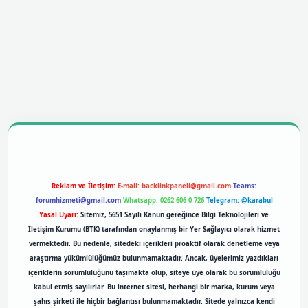
bil giriş
betexpergiris.casino
betexper giriş
Reklam ve İletişim:
E-mail:
backlinkpaneli@gmail.com
Teams:
forumhizmeti@gmail.com
Whatsapp: 0262 606 0 726
Telegram: @karabul
Yasal Uyarı:
Sitemiz, 5651 Sayılı Kanun gereğince Bilgi Teknolojileri ve
İletişim Kurumu (BTK) tarafından onaylanmış bir Yer Sağlayıcı olarak hizmet
vermektedir. Bu nedenle, sitedeki içerikleri proaktif olarak denetleme veya
araştırma yükümlülüğümüz bulunmamaktadır. Ancak, üyelerimiz yazdıkları
içeriklerin sorumluluğunu taşımakta olup, siteye üye olarak bu sorumluluğu
kabul etmiş sayılırlar. Bu internet sitesi, herhangi bir marka, kurum veya
şahıs şirketi ile hiçbir bağlantısı bulunmamaktadır. Sitede yalnızca kendi