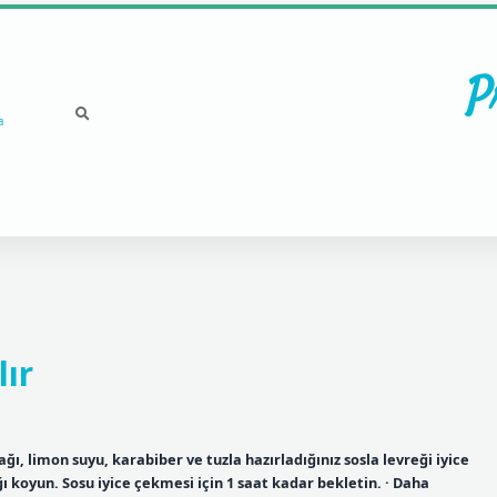
P
a
lır
yağı, limon suyu, karabiber ve tuzla hazırladığınız sosla levreği iyice
ğı koyun. Sosu iyice çekmesi için 1 saat kadar bekletin. · Daha