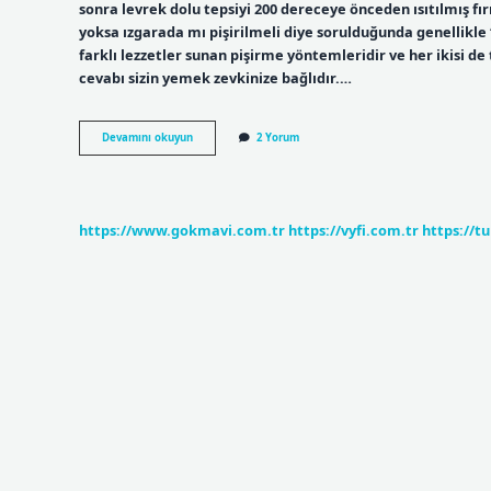
sonra levrek dolu tepsiyi 200 dereceye önceden ısıtılmış fır
yoksa ızgarada mı pişirilmeli diye sorulduğunda genellikle
farklı lezzetler sunan pişirme yöntemleridir ve her ikisi de 
cevabı sizin yemek zevkinize bağlıdır.…
En
Devamını okuyun
2 Yorum
Iyi
Levrek
Nasıl
Yapılır
https://www.gokmavi.com.tr
https://vyfi.com.tr
https://t