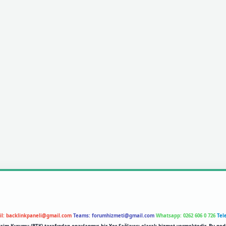
il:
backlinkpaneli@gmail.com
Teams:
forumhizmeti@gmail.com
Whatsapp: 0262 606 0 726
Tel