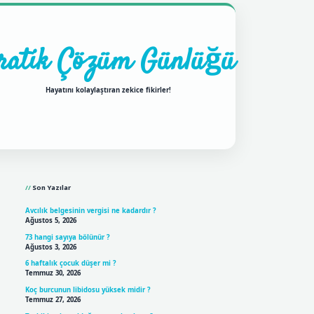
ratik Çözüm Günlüğü
Hayatını kolaylaştıran zekice fikirler!
Sidebar
ilbet mobil giriş
betexpergir
Son Yazılar
Avcılık belgesinin vergisi ne kadardır ?
Ağustos 5, 2026
73 hangi sayıya bölünür ?
Ağustos 3, 2026
6 haftalık çocuk düşer mi ?
Temmuz 30, 2026
Koç burcunun libidosu yüksek midir ?
Temmuz 27, 2026