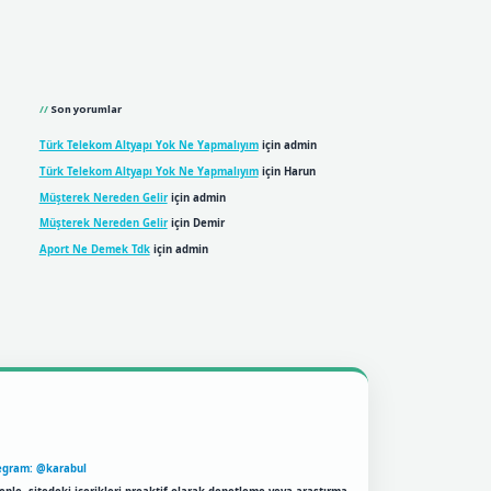
Son yorumlar
Türk Telekom Altyapı Yok Ne Yapmalıyım
için
admin
Türk Telekom Altyapı Yok Ne Yapmalıyım
için
Harun
Müşterek Nereden Gelir
için
admin
Müşterek Nereden Gelir
için
Demir
Aport Ne Demek Tdk
için
admin
egram: @karabul