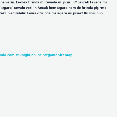
ına verin. Levrek fırında mı tavada mı pişirilir? Levrek tavada mı
 “ızgara” cevabı verilir. Ancak hem ızgara hem de fırında pişirme
tercih edilebilir. Levrek fırında mı ızgara mı pişer? Bu sorunun
umla.com.tr
knight online
nttgame
Sitemap