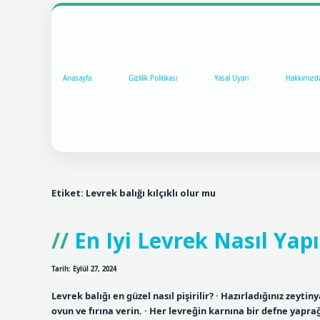
Anasayfa
Gizlilik Politikası
Yasal Uyarı
Hakkımızd
Etiket:
Levrek balığı kılçıklı olur mu
En Iyi Levrek Nasıl Yapı
Tarih: Eylül 27, 2024
Levrek balığı en güzel nasıl pişirilir? · Hazırladığınız zeytin
ovun ve fırına verin. · Her levreğin karnına bir defne yapra